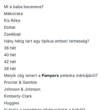
Mi a baba beceneve?
Mákocska
Kis Róka
Ebihal
Zselébab
Hány hétig tart egy tipikus emberi terhesség?
36 hét
40 hét
42 hét
38 hét
Melyik cég ismert a
Pampers
pelenka márkájáról?
Procter & Gamble
Johnson & Johnson
Kimberly-Clark
Huggies
Ki fogja a legjobban elkényeztetni a babát?