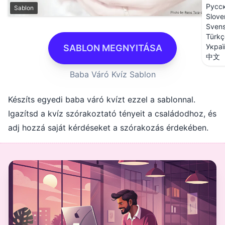
Русс
Sablon
Slove
Sven
Türkç
Украї
SABLON MEGNYITÁSA
中文
Baba Váró Kvíz Sablon
Készíts egyedi baba váró kvízt ezzel a sablonnal.
Igazítsd a kvíz szórakoztató tényeit a családodhoz, és
adj hozzá saját kérdéseket a szórakozás érdekében.