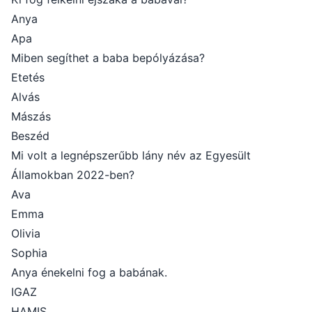
Anya
Apa
Miben segíthet a baba bepólyázása?
Etetés
Alvás
Mászás
Beszéd
Mi volt a legnépszerűbb lány név az Egyesült
Államokban 2022-ben?
Ava
Emma
Olivia
Sophia
Anya énekelni fog a babának.
IGAZ
HAMIS