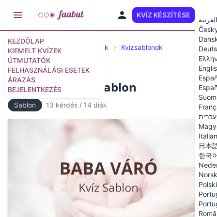
KVÍZ KÉSZÍTÉSE
HU
لعربية
Česk
Dans
KEZDŐLAP
Kiemelt kvízek és kvíz sablonok
Kvízsablonok
Deut
KIEMELT KVÍZEK
Ελλη
ÚTMUTATÓK
Engli
FELHASZNÁLÁSI ESETEK
Españ
ÁRAZÁS
Baba Váró Kvíz Sablon
Españ
BEJELENTKEZÉS
Suom
Sablon
13 kérdés
/
14 diák
Franç
עברית
Magy
Italia
日本
한국
Neder
Nors
Polski
Portu
Portu
Româ