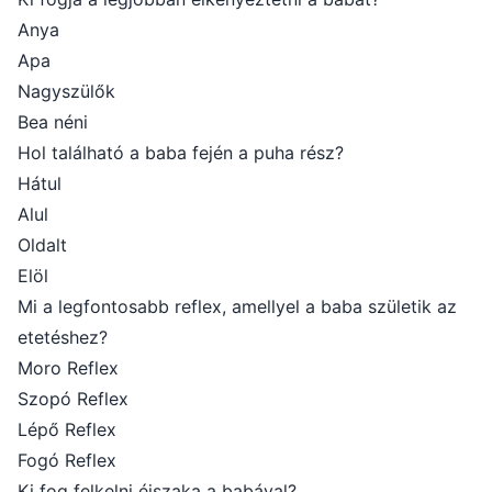
Anya
Apa
Nagyszülők
Bea néni
Hol található a baba fején a puha rész?
Hátul
Alul
Oldalt
Elöl
Mi a legfontosabb reflex, amellyel a baba születik az
etetéshez?
Moro Reflex
Szopó Reflex
Lépő Reflex
Fogó Reflex
Ki fog felkelni éjszaka a babával?