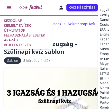
KVÍZ KÉSZÍTÉSE
HU
لعربية
Česk
Dans
KEZDŐLAP
Kiválasztott kvízek
Kvízsablonok
Születésnapi Kvíz
Deut
KIEMELT KVÍZEK
Ελλη
ÚTMUTATÓK
Engli
FELHASZNÁLÁSI ESETEK
Españ
ÁRAZÁS
3 igazság és 1 hazugság –
Españ
BEJELENTKEZÉS
Suom
Szülinapi kvíz sablon
Franç
עברית
Sablon
3 kérdés
/
4 diák
Magy
Italia
日本
한국
Neder
Nors
Polski
Portu
Portu
Româ