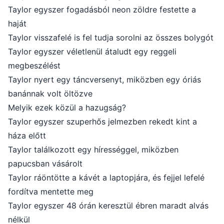
Taylor egyszer fogadásból neon zöldre festette a
haját
Taylor visszafelé is fel tudja sorolni az összes bolygót
Taylor egyszer véletlenül átaludt egy reggeli
megbeszélést
Taylor nyert egy táncversenyt, miközben egy óriás
banánnak volt öltözve
Melyik ezek közül a hazugság?
Taylor egyszer szuperhős jelmezben rekedt kint a
háza előtt
Taylor találkozott egy hírességgel, miközben
papucsban vásárolt
Taylor ráöntötte a kávét a laptopjára, és fejjel lefelé
fordítva mentette meg
Taylor egyszer 48 órán keresztül ébren maradt alvás
nélkül