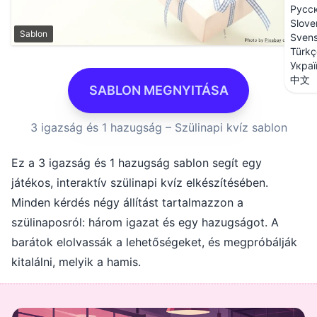
Русс
Slove
Sablon
Sven
Türkç
Украї
中文
SABLON MEGNYITÁSA
3 igazság és 1 hazugság – Szülinapi kvíz sablon
Ez a 3 igazság és 1 hazugság sablon segít egy
játékos, interaktív szülinapi kvíz elkészítésében.
Minden kérdés négy állítást tartalmazzon a
szülinaposról: három igazat és egy hazugságot. A
barátok elolvassák a lehetőségeket, és megpróbálják
kitalálni, melyik a hamis.