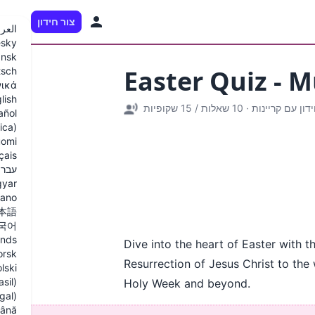
צור חידון
HE
العرب
sky
nsk
Easter Quiz - M
tsch
νικά
lish
דון עם קריינות
·
10 שאלות
/
15 שקופיות
añol
ica)
omi
çais
עברי
yar
liano
本語
국어
ands
Dive into the heart of Easter with th
orsk
Resurrection of Jesus Christ to the 
lski
sil)
Holy Week and beyond.
gal)
ână