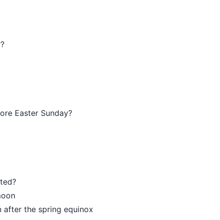
r?
fore Easter Sunday?
ated?
 moon
n after the spring equinox