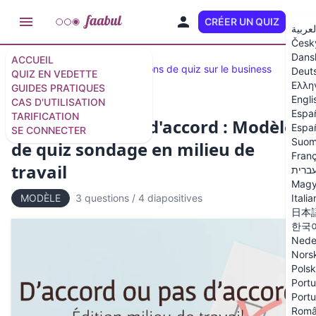
CRÉER UN QUIZ
FR
لعربية
Česk
Dans
ACCUEIL
Quiz en vedette
40 questions de quiz sur le business
Deut
QUIZ EN VEDETTE
Ελλη
GUIDES PRATIQUES
Engli
CAS D'UTILISATION
Espa
TARIFICATION
D'accord ou pas d'accord : Modèle
Españ
SE CONNECTER
Suom
de quiz sondage en milieu de
Franç
travail
ברית
Magy
Itali
MODÈLE
3 questions
/
4 diapositives
日本
한국
Nede
Nors
Polsk
Portu
Portu
Rom