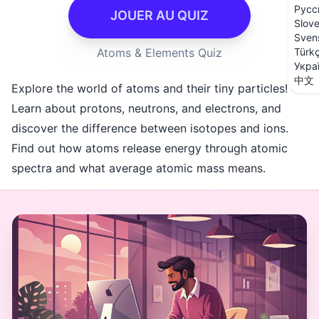
Русс
JOUER AU QUIZ
Slov
Sven
Atoms & Elements Quiz
Türk
Укра
中文
Explore the world of atoms and their tiny particles!
Learn about protons, neutrons, and electrons, and
discover the difference between isotopes and ions.
Find out how atoms release energy through atomic
spectra and what average atomic mass means.