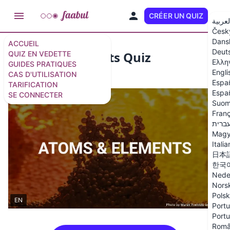
CRÉER UN QUIZ
FR
لعربية
Česk
Dans
ACCUEIL
Deut
Atoms & Elements Quiz
QUIZ EN VEDETTE
Ελλη
GUIDES PRATIQUES
Engli
CAS D'UTILISATION
17 questions
/
18 diapositives
Espa
TARIFICATION
Españ
SE CONNECTER
Suom
Franç
ברית
Magy
Itali
日本
한국
Nede
Nors
Polsk
EN
Portu
Portu
Rom