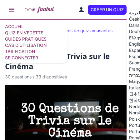
CRÉER UN QUIZ
FR
لعربية
Česk
Dans
ACCUEIL
Quiz en vedette
33 questions de quiz amusantes
Deut
QUIZ EN VEDETTE
Ελλη
GUIDES PRATIQUES
Engli
CAS D'UTILISATION
Espa
TARIFICATION
30 Questions de Trivia sur le
Españ
SE CONNECTER
Suom
Cinéma
Franç
ברית
30 questions
/
33 diapositives
Magy
Itali
日本
한국
Nede
Nors
Polsk
Portu
Portu
Rom