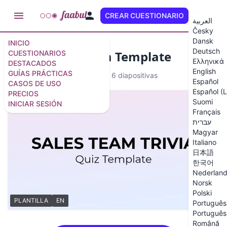
CREAR CUESTIONARIO
ES (LA)
العربية
Česky
Dansk
INICIO
Deutsch
Sales Team Trivia Template
CUESTIONARIOS
Ελληνικά
DESTACADOS
English
GUÍAS PRÁCTICAS
PLANTILLA
4 preguntas
/
6 diapositivas
Español
CASOS DE USO
Español (
PRECIOS
Suomi
INICIAR SESIÓN
Français
עברית
Magyar
Italiano
日本語
한국어
Nederlan
Norsk
Polski
PLANTILLA
EN
Português 
Português 
Română