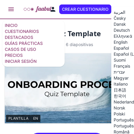
CREAR CUESTIONARIO
ES (LA)
العربية
Česky
Dansk
INICIO
Deutsch
Onboarding Quiz Template
CUESTIONARIOS
Ελληνικά
DESTACADOS
English
GUÍAS PRÁCTICAS
PLANTILLA
4 preguntas
/
6 diapositivas
Español
CASOS DE USO
Español (
PRECIOS
Suomi
INICIAR SESIÓN
Français
עברית
Magyar
Italiano
日本語
한국어
Nederlan
Norsk
Polski
PLANTILLA
EN
Português 
Português 
Română