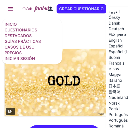
CREAR CUESTIONARIO
ES (LA)
العربية
Česky
Dansk
INICIO
Deutsch
Gold Quiz
CUESTIONARIOS
Ελληνικά
DESTACADOS
English
GUÍAS PRÁCTICAS
11 preguntas
/
12 diapositivas
Español
CASOS DE USO
Español (
PRECIOS
Suomi
INICIAR SESIÓN
Français
עברית
Magyar
Italiano
日本語
한국어
Nederlan
Norsk
Polski
EN
Português 
Português 
Română