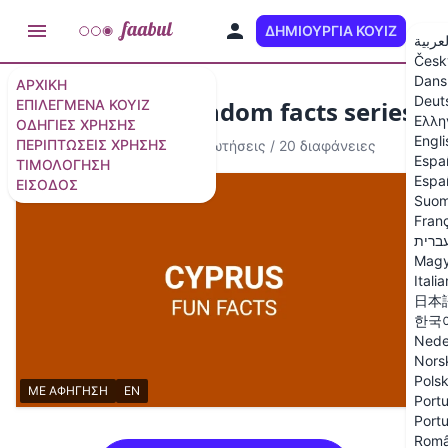
ΔΗΜΙΟΥΡΓΊΑ ΚΟΥΊΖ
EL
العربي
Česk
Dans
ΑΡΧΙΚΉ
Deut
Cyprus Quiz (Random facts series)
ΕΠΙΛΕΓΜΈΝΑ ΚΟΥΊΖ
Ελλη
ΟΔΗΓΊΕΣ ΧΡΉΣΗΣ
Engli
ΠΕΡΙΠΤΏΣΕΙΣ ΧΡΉΣΗΣ
Κουίζ με αφήγηση
·
16 ερωτήσεις
/
20 διαφάνειες
Espa
ΤΙΜΟΛΌΓΗΣΗ
Espa
ΕΊΣΟΔΟΣ
Suom
Fran
עברי
Magy
Itali
日本
한국
Nede
Nors
Polsk
ΜΕ ΑΦΗΓΗΣΗ
EN
Portu
Portu
Rom