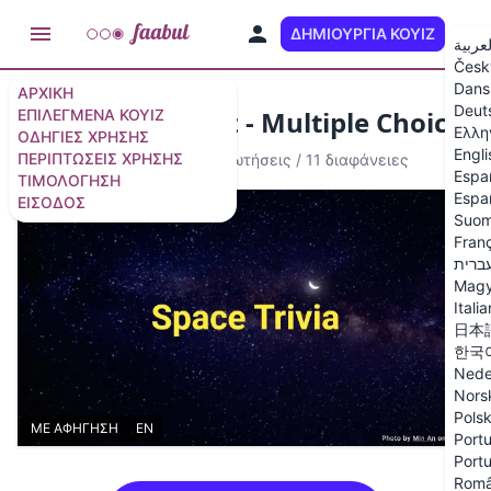
ΔΗΜΙΟΥΡΓΊΑ ΚΟΥΊΖ
EL
لعربية
Česk
Dans
ΑΡΧΙΚΉ
Deut
Space Trivia Quiz - Multiple Choice
ΕΠΙΛΕΓΜΈΝΑ ΚΟΥΊΖ
Ελλη
ΟΔΗΓΊΕΣ ΧΡΉΣΗΣ
Engli
ΠΕΡΙΠΤΏΣΕΙΣ ΧΡΉΣΗΣ
Κουίζ με αφήγηση
·
10 ερωτήσεις
/
11 διαφάνειες
Espa
ΤΙΜΟΛΌΓΗΣΗ
Espa
ΕΊΣΟΔΟΣ
Suom
Fran
ברית
Magy
Itali
日本
한국
Nede
Nors
Polsk
ΜΕ ΑΦΗΓΗΣΗ
EN
Portu
Portu
Rom