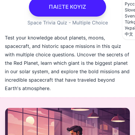
Русс
ΠΑΙΞΤΕ ΚΟΥΙΖ
Slov
Sven
Türk
Space Trivia Quiz - Multiple Choice
Укра
中文
Test your knowledge about planets, moons,
spacecraft, and historic space missions in this quiz
with multiple choice questions. Uncover the secrets of
the Red Planet, learn which giant is the biggest planet
in our solar system, and explore the bold missions and
incredible spacecraft that have traveled beyond
Earth's atmosphere.