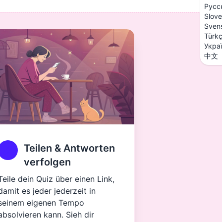
Русс
Slove
Sven
Türk
Укра
中文
Teilen & Antworten
verfolgen
Teile dein Quiz über einen Link,
damit es jeder jederzeit in
seinem eigenen Tempo
absolvieren kann. Sieh dir