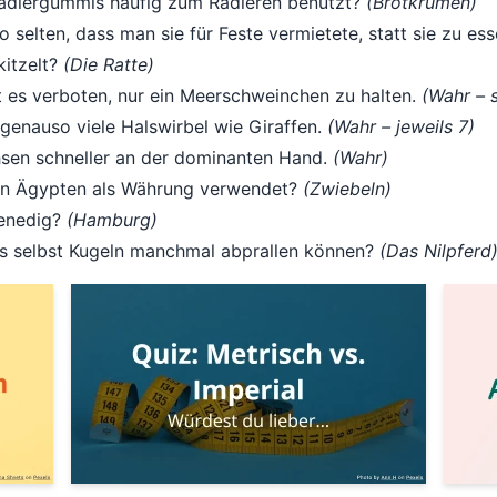
Radiergummis häufig zum Radieren benutzt?
(Brotkrumen)
o selten, dass man sie für Feste vermietete, statt sie zu es
kitzelt?
(Die Ratte)
t es verboten, nur ein Meerschweinchen zu halten.
(Wahr – s
enauso viele Halswirbel wie Giraffen.
(Wahr – jeweils 7)
hsen schneller an der dominanten Hand.
(Wahr)
ten Ägypten als Währung verwendet?
(Zwiebeln)
Venedig?
(Hamburg)
ss selbst Kugeln manchmal abprallen können?
(Das Nilpferd