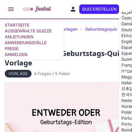
QUIZ ERSTELLEN
DE
لعربية
Česk
Dans
STARTSEITE
Ausgewählte Quizze
Quizvorlagen
Geburtstagsquiz
Deut
AUSGEWÄHLTE QUIZZE
Ελλη
ANLEITUNGEN
Engli
ANWENDUNGSFÄLLE
Espa
PREISE
Entweder Oder: Geburtstags-Quiz
Españ
ANMELDEN
Suom
Vorlage
Franç
ברית
VORLAGE
4 Fragen
/
5 Folien
Magy
Italia
日本
한국
Nede
Nors
Polsk
Portu
Portu
Româ