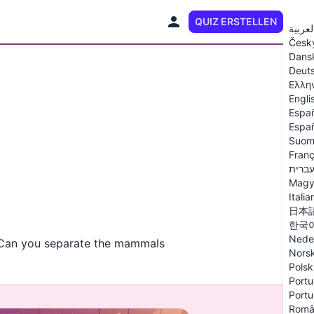
QUIZ ERSTELLEN
DE
لعربية
Česk
Dans
Deut
Ελλη
Engli
Espa
Españ
Suom
Franç
ברית
Magy
Italia
日本
한국
Nede
. Can you separate the mammals
Nors
Polsk
Portu
Portu
Româ