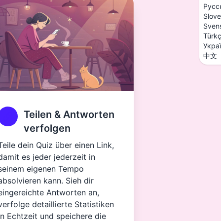
Русс
Slove
Sven
Türk
Укра
中文
Teilen & Antworten
verfolgen
Teile dein Quiz über einen Link,
damit es jeder jederzeit in
seinem eigenen Tempo
absolvieren kann. Sieh dir
eingereichte Antworten an,
verfolge detaillierte Statistiken
in Echtzeit und speichere die