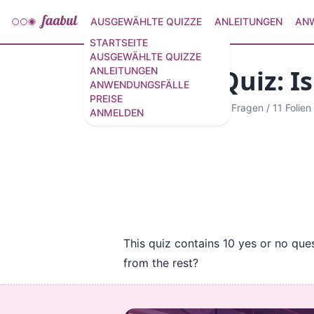
AUSGEWÄHLTE QUIZZE
ANLEITUNGEN
AN
STARTSEITE
AUSGEWÄHLTE QUIZZE
Animal Quiz: I
ANLEITUNGEN
ANWENDUNGSFÄLLE
PREISE
Erzähltes Quiz
·
10 Fragen
/
11 Folien
ANMELDEN
This quiz contains 10 yes or no qu
from the rest?