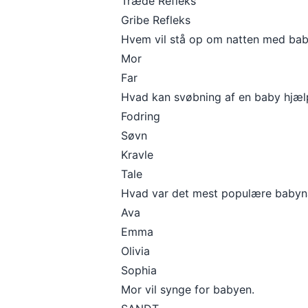
Træde Refleks
Gribe Refleks
Hvem vil stå op om natten med ba
Mor
Far
Hvad kan svøbning af en baby hjæ
Fodring
Søvn
Kravle
Tale
Hvad var det mest populære babyna
Ava
Emma
Olivia
Sophia
Mor vil synge for babyen.