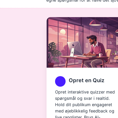
egne spørgsmål for at have det sjov
Opret en Quiz
Opret interaktive quizzer med
spørgsmål og svar i realtid.
Hold dit publikum engageret
med øjeblikkelig feedback og
live ranglister. Brug AI-