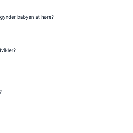
begynder babyen at høre?
vikler?
?