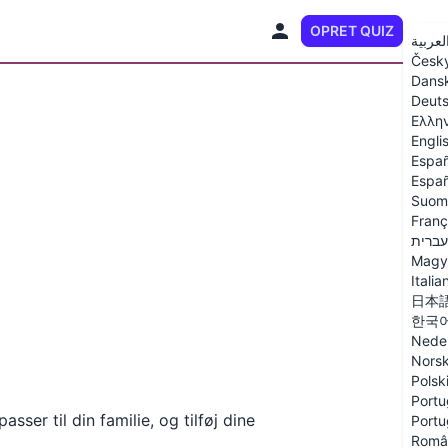
OPRET QUIZ
DA
لعربية
Česk
Dans
Deut
Ελλη
Engli
Españ
Españ
Suom
Franç
עברית
Magy
Italia
日本
한국
Nede
Nors
Polsk
Portu
ser til din familie, og tilføj dine
Portu
Româ