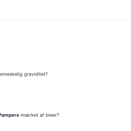
nneskelig graviditet?
Pampers
-mærket af bleer?