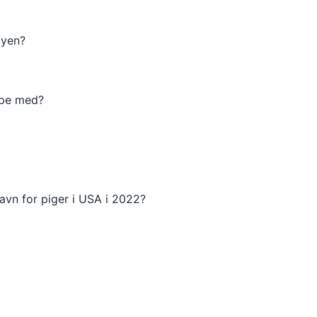
byen?
lpe med?
vn for piger i USA i 2022?