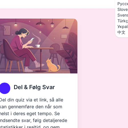
Русс
Slove
Sven
Türk
Укра
中文
Del & Følg Svar
Del din quiz via et link, så alle
kan gennemføre den når som
helst i deres eget tempo. Se
indsendte svar, følg detaljerede
statistikker i realtid, og gem