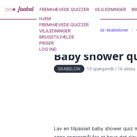
FREMHÆVEDE QUIZZER
VEJLEDNINGER
BR
HJEM
FREMHÆVEDE QUIZZER
Udvalgte quizzer og quiz-skabeloner
VEJLEDNINGER
BRUGSTILFÆLDE
PRISER
LOG IND
Baby shower qu
SKABELON
13 spørgsmål
/
14 slides
Lav en tilpasset baby shower quiz me