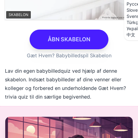
Русс
Slove
SKABELON
Sven
Türk
Укра
中文
ÅBN SKABELON
Gæt Hvem? Babybilledspil Skabelon
Lav din egen babybilledquiz ved hjælp af denne
skabelon. Indsæt babybilleder af dine venner eller
kolleger og forbered en underholdende Gæt Hvem?
trivia quiz til din særlige begivenhed.