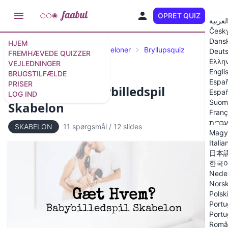
OPRET QUIZ
DA
لعربية
Česk
Dans
HJEM
Udvalgte quizzer
Quizskabeloner
Bryllupsquiz
Deut
FREMHÆVEDE QUIZZER
Ελλη
VEJLEDNINGER
Engli
BRUGSTILFÆLDE
Españ
PRISER
Gæt Hvem? Babybilledspil
Españ
LOG IND
Suom
Skabelon
Franç
עברית
SKABELON
11 spørgsmål
/
12 slides
Magy
Italia
日本
한국
Nede
Nors
Polsk
Portu
Portu
Româ