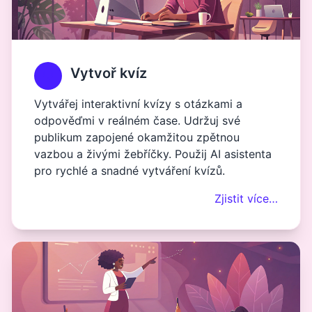
Vytvoř kvíz
Vytvářej interaktivní kvízy s otázkami a
odpověďmi v reálném čase. Udržuj své
publikum zapojené okamžitou zpětnou
vazbou a živými žebříčky. Použij AI asistenta
pro rychlé a snadné vytváření kvízů.
Zjistit více…