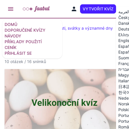
VYTVOŘIT KVÍZ
CS
لعربية
Česk
Dans
DOMŮ
Katalog kvízů
Kvízy: Události, svátky a významné dny
Deut
DOPORUČENÉ KVÍZY
Ελλη
NÁVODY
Engli
PŘÍKLADY POUŽITÍ
Españ
CENÍK
Velikonoční kvíz
Españ
PŘIHLÁSIT SE
Suom
10 otázek
/
16 snímků
Franç
עברית
Magy
Italia
日本
한국
Nede
Nors
Polsk
Portu
Portu
Româ