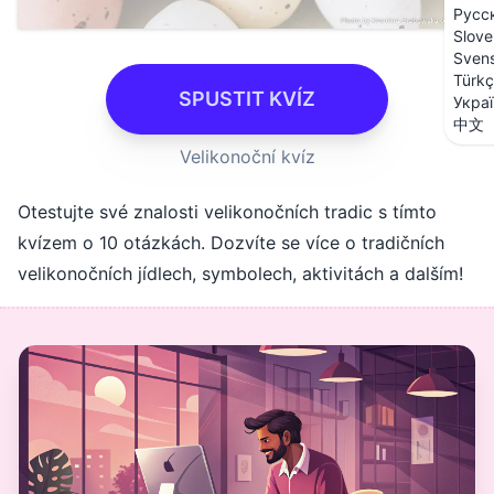
Русс
Slove
Sven
Türk
SPUSTIT KVÍZ
Укра
中文
Velikonoční kvíz
Otestujte své znalosti velikonočních tradic s tímto
kvízem o 10 otázkách. Dozvíte se více o tradičních
velikonočních jídlech, symbolech, aktivitách a dalším!