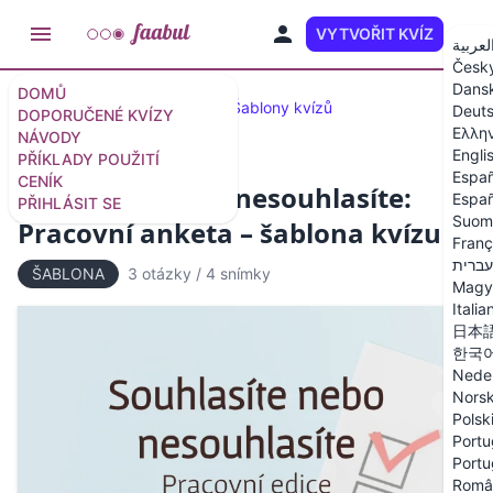
VYTVOŘIT KVÍZ
CS
لعربية
Česk
Dans
DOMŮ
Doporučené kvízy a testy
Šablony kvízů
Deut
DOPORUČENÉ KVÍZY
Ελλη
NÁVODY
Engli
PŘÍKLADY POUŽITÍ
Españ
CENÍK
Souhlasíte nebo nesouhlasíte:
Españ
PŘIHLÁSIT SE
Suom
Pracovní anketa – šablona kvízu
Franç
עברית
ŠABLONA
3 otázky
/
4 snímky
Magy
Italia
日本
한국
Nede
Nors
Polsk
Portu
Portu
Româ