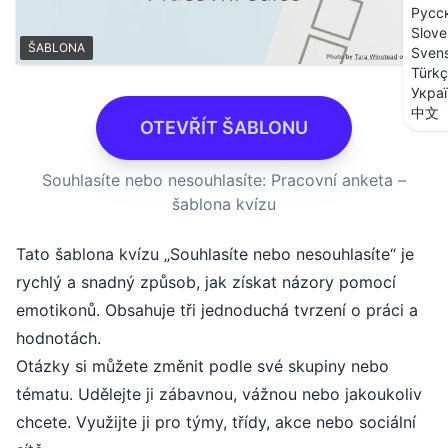
Русс
Slove
ŠABLONA
Sven
Türk
Укра
中文
OTEVŘÍT ŠABLONU
Souhlasíte nebo nesouhlasíte: Pracovní anketa –
šablona kvízu
Tato šablona kvízu „Souhlasíte nebo nesouhlasíte“ je
rychlý a snadný způsob, jak získat názory pomocí
emotikonů. Obsahuje tři jednoduchá tvrzení o práci a
hodnotách.
Otázky si můžete změnit podle své skupiny nebo
tématu. Udělejte ji zábavnou, vážnou nebo jakoukoliv
chcete. Využijte ji pro týmy, třídy, akce nebo sociální