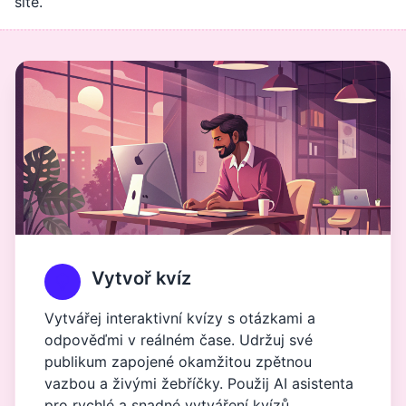
sítě.
Vytvoř kvíz
Vytvářej interaktivní kvízy s otázkami a
odpověďmi v reálném čase. Udržuj své
publikum zapojené okamžitou zpětnou
vazbou a živými žebříčky. Použij AI asistenta
pro rychlé a snadné vytváření kvízů.