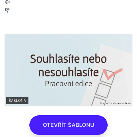
👍
👎
ŠABLONA
OTEVŘÍT ŠABLONU