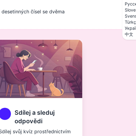
Русс
Slove
ní desetinných čísel se dvěma
Sven
Türk
Укра
中文
Sdílej a sleduj
odpovědi
Sdílej svůj kvíz prostřednictvím