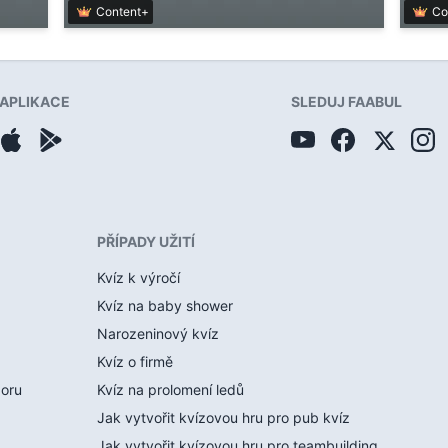
Content+
Co
APLIKACE
SLEDUJ FAABUL
PŘÍPADY UŽITÍ
Kvíz k výročí
Kvíz na baby shower
Narozeninový kvíz
Kvíz o firmě
boru
Kvíz na prolomení ledů
Jak vytvořit kvízovou hru pro pub kvíz
Jak vytvořit kvízovou hru pro teambuilding