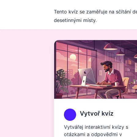
Tento kvíz se zaměřuje na sčítání de
desetinnými místy.
Vytvoř kvíz
Vytvářej interaktivní kvízy s
otázkami a odpověďmi v