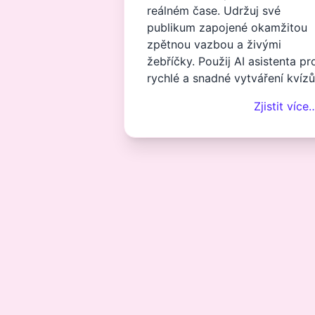
reálném čase. Udržuj své
publikum zapojené okamžitou
zpětnou vazbou a živými
žebříčky. Použij AI asistenta pr
rychlé a snadné vytváření kvízů
Zjistit více