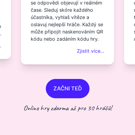
se odpovědi objevují v reálném
čase. Sleduj skóre každého
účastníka, vyhlaš vítěze a
oslavuj nejlepší hráče. Každý se
o
může připojit naskenováním QR
.
kódu nebo zadáním kódu hry.
…
Zjistit více…
ZAČNI TEĎ
Online hry zdarma až pro 30 hráčů!