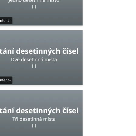
ntent+
ntent+