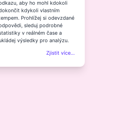
odkazu, aby ho mohl kdokoli
dokončit kdykoli vlastním
tempem. Prohlížej si odevzdané
odpovědi, sleduj podrobné
statistiky v reálném čase a
ukládej výsledky pro analýzu.
Zjistit více…