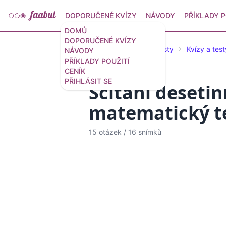
DOPORUČENÉ KVÍZY
NÁVODY
PŘÍKLADY P
DOMŮ
DOPORUČENÉ KVÍZY
Doporučené kvízy a testy
Kvízy a tes
NÁVODY
PŘÍKLADY POUŽITÍ
CENÍK
PŘIHLÁSIT SE
Sčítání desetin
matematický t
15 otázek
/
16 snímků