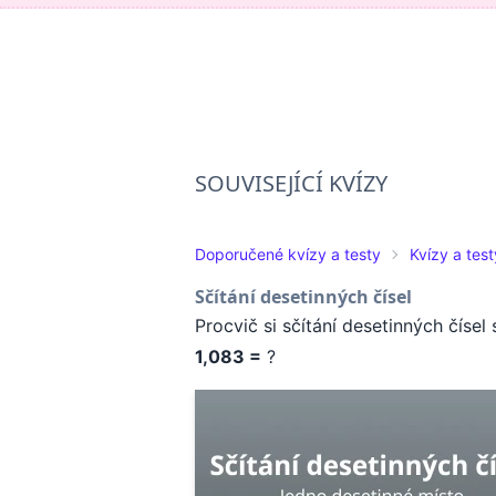
SOUVISEJÍCÍ KVÍZY
Doporučené kvízy a testy
Kvízy a tes
Sčítání desetinných čísel
Procvič si sčítání desetinných číse
1,083 =
?