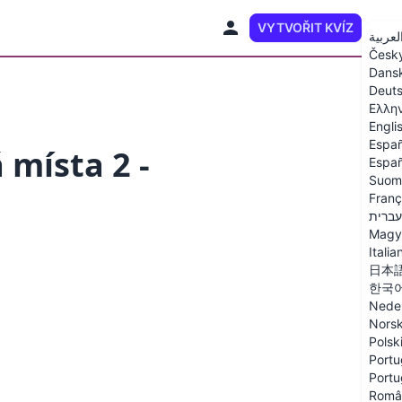
VYTVOŘIT KVÍZ
CS
لعربية
Česk
Dans
Deut
Ελλη
Engli
Españ
 místa 2 -
Españ
Suom
Franç
עברית
Magy
Italia
日本
한국
Nede
Nors
Polsk
Portu
Portu
Româ