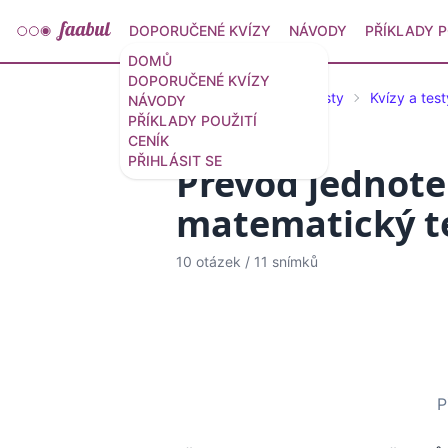
DOPORUČENÉ KVÍZY
NÁVODY
PŘÍKLADY P
DOMŮ
DOPORUČENÉ KVÍZY
Doporučené kvízy a testy
Kvízy a tes
NÁVODY
PŘÍKLADY POUŽITÍ
CENÍK
PŘIHLÁSIT SE
Převod jednotek
matematický t
10 otázek
/
11 snímků
P