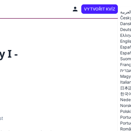
VYTVOŘIT KVÍZ
CS
لعربية
Česk
Dans
Deut
Ελλη
Engli
Españ
 I -
Españ
Suom
Franç
עברית
Magy
Italia
日本
한국
Nede
Nors
Polsk
Portu
st
Portu
Româ