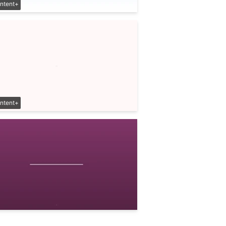
ntent+
ntent+