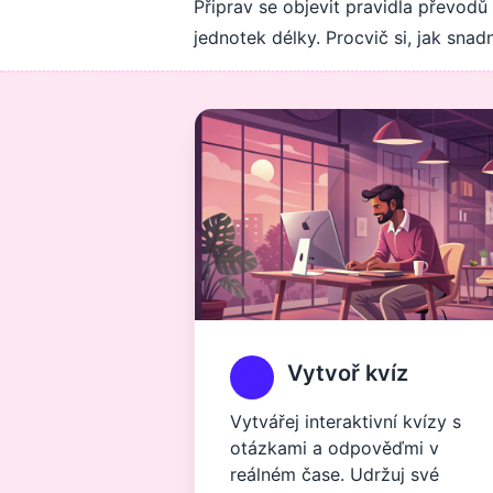
Připrav se objevit pravidla převod
jednotek délky. Procvič si, jak sna
Vytvoř kvíz
Vytvářej interaktivní kvízy s
otázkami a odpověďmi v
reálném čase. Udržuj své