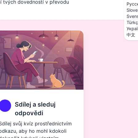
ní tvých dovedností v převodu
Русс
Slove
Sven
Türk
Укра
中文
Sdílej a sleduj
odpovědi
Sdílej svůj kvíz prostřednictvím
odkazu, aby ho mohl kdokoli