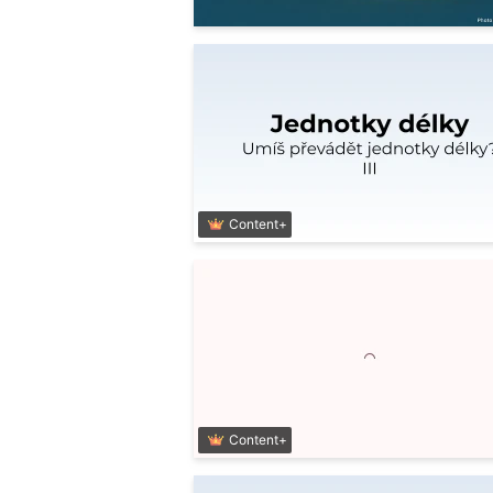
Content+
Content+