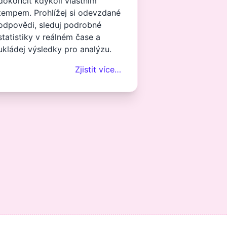
dokončit kdykoli vlastním
tempem. Prohlížej si odevzdané
odpovědi, sleduj podrobné
statistiky v reálném čase a
ukládej výsledky pro analýzu.
Zjistit více…