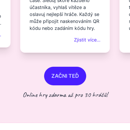
čase. Sleduj skóre každého
účastníka, vyhlaš vítěze a
oslavuj nejlepší hráče. Každý se
o
může připojit naskenováním QR
.
kódu nebo zadáním kódu hry.
…
Zjistit více…
ZAČNI TEĎ
Online hry zdarma až pro 30 hráčů!