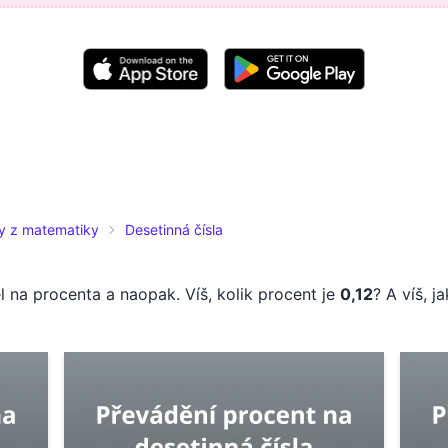
ty z matematiky
Desetinná čísla
l na procenta a naopak. Víš, kolik procent je
0,12
? A víš, j