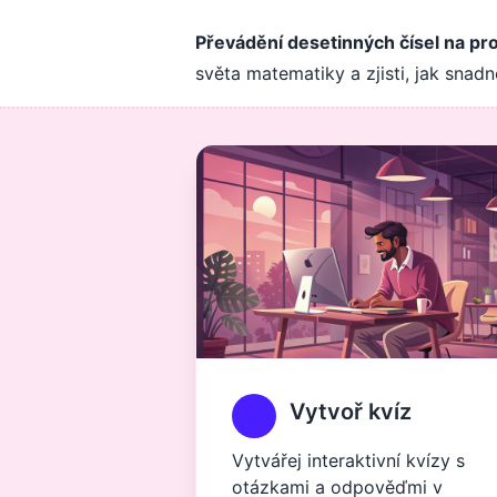
Převádění desetinných čísel na pr
světa matematiky a zjisti, jak snad
Vytvoř kvíz
Vytvářej interaktivní kvízy s
otázkami a odpověďmi v