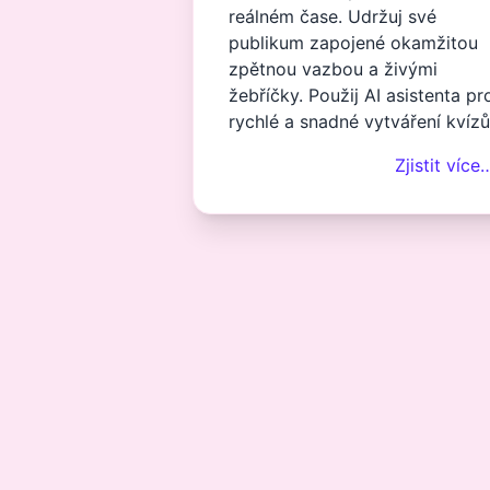
reálném čase. Udržuj své
publikum zapojené okamžitou
zpětnou vazbou a živými
žebříčky. Použij AI asistenta pr
rychlé a snadné vytváření kvízů
Zjistit více