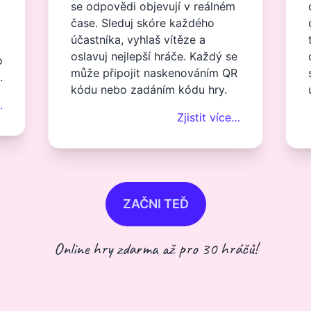
se odpovědi objevují v reálném
čase. Sleduj skóre každého
účastníka, vyhlaš vítěze a
oslavuj nejlepší hráče. Každý se
o
může připojit naskenováním QR
.
kódu nebo zadáním kódu hry.
…
Zjistit více…
ZAČNI TEĎ
Online hry zdarma až pro 30 hráčů!