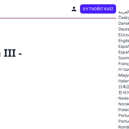
VYTVOŘIT KVÍZ
CS
لعربية
Česk
Dans
Deut
Ελλη
Engli
Españ
III -
Españ
Suom
Franç
עברית
Magy
Italia
日本
한국
Nede
Nors
Polsk
Portu
Portu
Româ