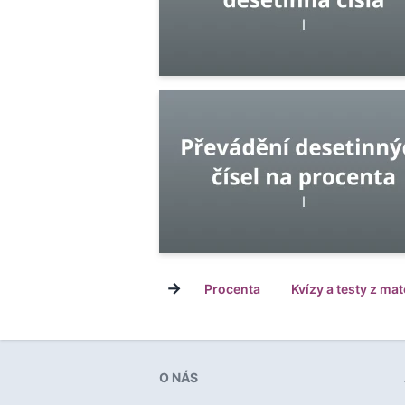
→
Procenta
Kvízy a testy z ma
O NÁS