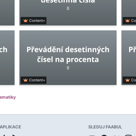
Content+
Co
Content+
Co
tematiky
APLIKACE
SLEDUJ FAABUL