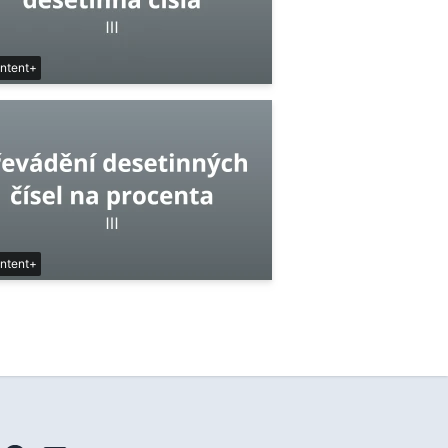
ntent+
ntent+