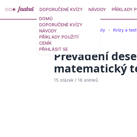
DOPORUČENÉ KVÍZY
NÁVODY
PŘÍKLADY P
DOMŮ
DOPORUČENÉ KVÍZY
Doporučené kvízy a testy
Kvízy a tes
NÁVODY
PŘÍKLADY POUŽITÍ
CENÍK
PŘIHLÁSIT SE
Převádění deset
matematický t
15 otázek
/
16 snímků