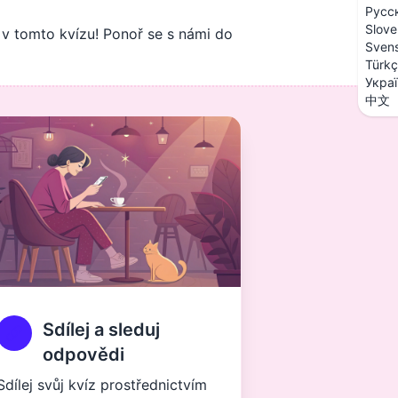
Русс
Slove
v tomto kvízu! Ponoř se s námi do
Sven
Türk
Укра
中文
Sdílej a sleduj
odpovědi
Sdílej svůj kvíz prostřednictvím