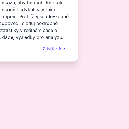
odkazu, aby ho mohl kdokoli
dokončit kdykoli vlastním
tempem. Prohlížej si odevzdané
odpovědi, sleduj podrobné
statistiky v reálném čase a
ukládej výsledky pro analýzu.
Zjistit více…