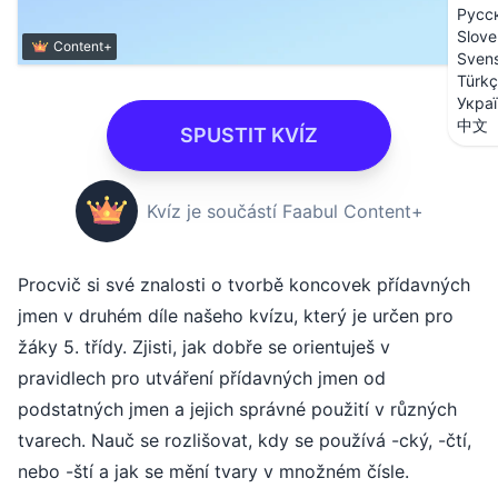
Русс
Slove
Content+
Sven
Türk
Укра
中文
SPUSTIT KVÍZ
Kvíz je součástí Faabul Content+
Procvič si své znalosti o tvorbě koncovek přídavných
jmen v druhém díle našeho kvízu, který je určen pro
žáky 5. třídy. Zjisti, jak dobře se orientuješ v
pravidlech pro utváření přídavných jmen od
podstatných jmen a jejich správné použití v různých
tvarech. Nauč se rozlišovat, kdy se používá -cký, -čtí,
nebo -ští a jak se mění tvary v množném čísle.