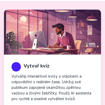
Vytvoř kvíz
Vytvářej interaktivní kvízy s otázkami a
odpověďmi v reálném čase. Udržuj své
publikum zapojené okamžitou zpětnou
vazbou a živými žebříčky. Použij AI asistenta
pro rychlé a snadné vytváření kvízů.