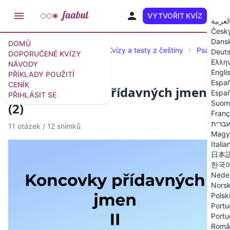
VYTVOŘIT KVÍZ
CS
لعربية
Česk
Dans
DOMŮ
Doporučené kvízy a testy
Kvízy a testy z češtiny
Psaní i/y
Deut
DOPORUČENÉ KVÍZY
Ελλη
NÁVODY
Engli
PŘÍKLADY POUŽITÍ
Españ
CENÍK
Kvíz: Koncovky přídavných jmen
Españ
PŘIHLÁSIT SE
Suom
(2)
Franç
עברית
11 otázek
/
12 snímků
Magy
Italia
日本
한국
Nede
Nors
Polsk
Portu
Portu
Româ