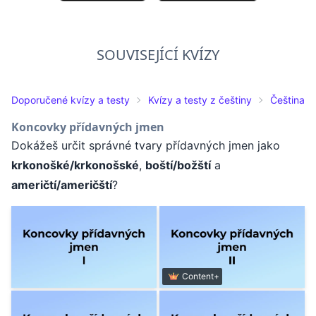
SOUVISEJÍCÍ KVÍZY
Doporučené kvízy a testy
Kvízy a testy z češtiny
Čeština pr
Koncovky přídavných jmen
Dokážeš určit správné tvary přídavných jmen jako
krkonošké/krkonošské
,
boští/božští
a
američtí/američští
?
Content+