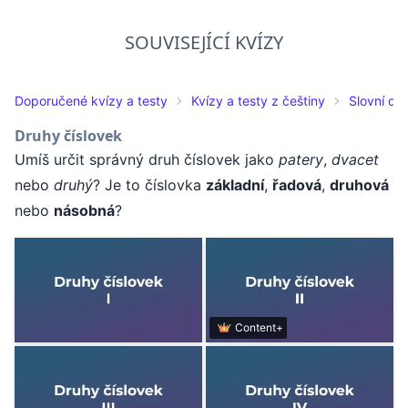
SOUVISEJÍCÍ KVÍZY
Doporučené kvízy a testy
Kvízy a testy z češtiny
Slovní dr
Druhy číslovek
Umíš určit správný druh číslovek jako
patery
,
dvacet
nebo
druhý
? Je to číslovka
základní
,
řadová
,
druhová
nebo
násobná
?
Content+