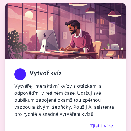
Vytvoř kvíz
Vytvářej interaktivní kvízy s otázkami a
odpověďmi v reálném čase. Udržuj své
publikum zapojené okamžitou zpětnou
vazbou a živými žebříčky. Použij AI asistenta
pro rychlé a snadné vytváření kvízů.
Zjistit více…