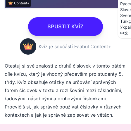
Content+
Русс
Slove
Sven
Türk
SPUSTIT KVÍZ
Укра
中文
Kvíz je součástí Faabul Content+
Otestuj si své znalosti z druhů číslovek v tomto pátém
díle kvízu, který je vhodný především pro studenty 5.
třídy. Kvíz obsahuje otázky na určování správných
forem číslovek v textu a rozlišování mezi základními,
řadovými, násobnými a druhovými číslovkami.
Procvičíš si, jak správně používat číslovky v různých
kontextech a jak je správně zapisovat ve větách.