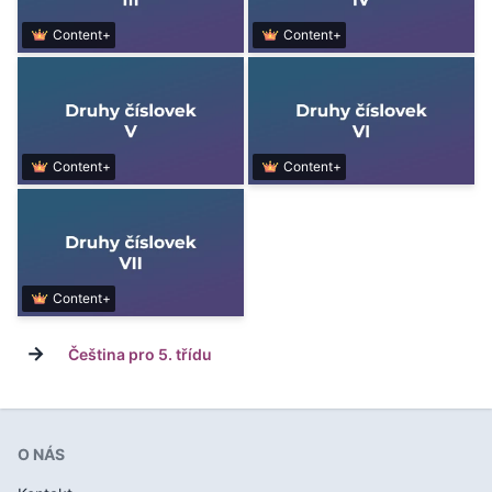
Content+
Content+
Content+
Content+
Content+
→
Čeština pro 5. třídu
O NÁS