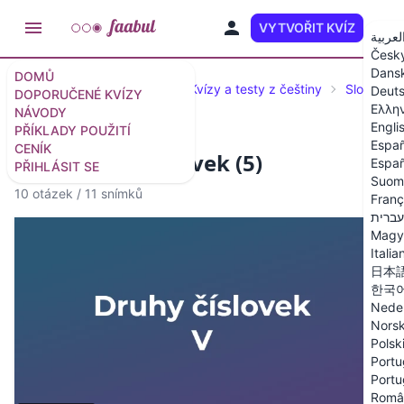
VYTVOŘIT KVÍZ
CS
لعربية
Česk
Dans
DOMŮ
Doporučené kvízy a testy
Kvízy a testy z češtiny
Slovní dr
Deut
DOPORUČENÉ KVÍZY
Ελλη
NÁVODY
Engli
PŘÍKLADY POUŽITÍ
Españ
CENÍK
Kvíz: Druhy číslovek (5)
Españ
PŘIHLÁSIT SE
Suom
10 otázek
/
11 snímků
Franç
עברית
Magy
Italia
日本
한국
Nede
Nors
Polsk
Portu
Portu
Româ