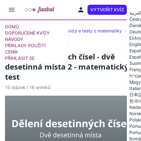
VYTVOŘIT KVÍZ
CS
لعربية
Česk
Dans
DOMŮ
Doporučené kvízy a testy
Kvízy a testy z matematiky
Deset
Deut
DOPORUČENÉ KVÍZY
Ελλη
NÁVODY
Engli
PŘÍKLADY POUŽITÍ
Españ
CENÍK
Dělení desetinných čísel - dvě
Españ
PŘIHLÁSIT SE
Suom
desetinná místa 2 - matematický
Franç
test
עברית
Magy
15 otázek
/
16 snímků
Italia
日本
한국
Nede
Nors
Polsk
Portu
Portu
Româ