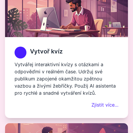
Vytvoř kvíz
Vytvářej interaktivní kvízy s otázkami a
odpověďmi v reálném čase. Udržuj své
publikum zapojené okamžitou zpětnou
vazbou a živými žebříčky. Použij AI asistenta
pro rychlé a snadné vytváření kvízů.
Zjistit více…