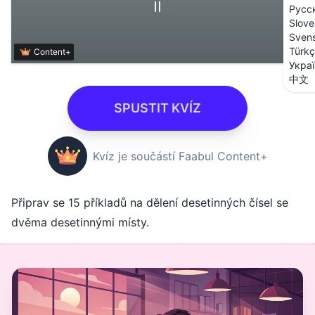
Русс
Slove
Sven
Türk
Content+
Укра
中文
SPUSTIT KVÍZ
Kvíz je součástí Faabul Content+
Připrav se 15 příkladů na dělení desetinných čísel se
dvěma desetinnými místy.