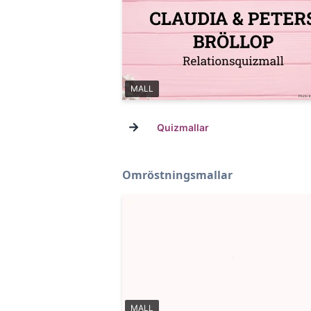
MALL
→
Quizmallar
Omröstningsmallar
MALL