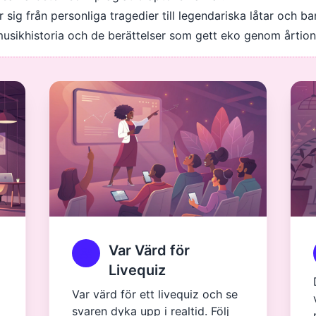
sig från personliga tragedier till legendariska låtar och b
 musikhistoria och de berättelser som gett eko genom årtiond
Var Värd för
Livequiz
Var värd för ett livequiz och se
svaren dyka upp i realtid. Följ