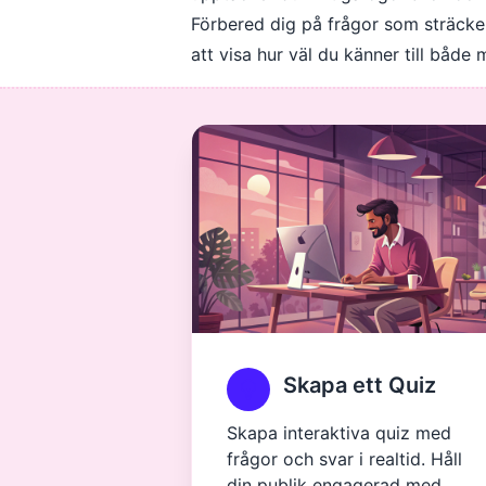
Förbered dig på frågor som sträcker 
att visa hur väl du känner till både
Skapa ett Quiz
Skapa interaktiva quiz med
frågor och svar i realtid. Håll
din publik engagerad med