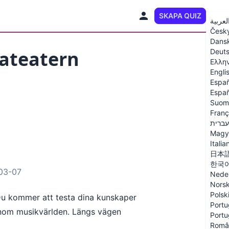
SKAPA QUIZ
SV
لعربية
Česk
Dans
alateatern
Deut
Ελλη
Engli
Españ
Españ
Suom
Franç
עברית
Magy
Italia
日本
한국
-03-07
Nede
Nors
Polsk
Du kommer att testa dina kunskaper
Portu
 inom musikvärlden. Längs vägen
Portu
Româ