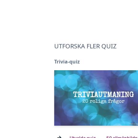
UTFORSKA FLER QUIZ
Trivia-quiz
→
Utvalda quiz
50 allmänbildn