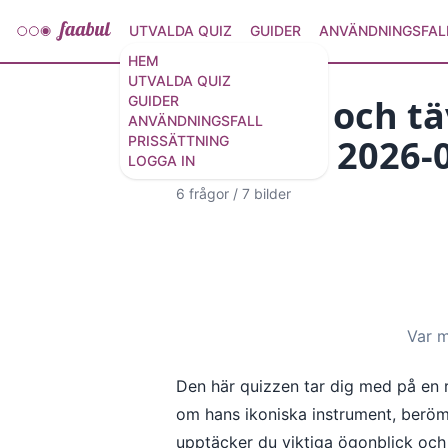
UTVALDA QUIZ
GUIDER
ANVÄNDNINGSFAL
HEM
UTVALDA QUIZ
Var med och täv
GUIDER
ANVÄNDNINGSFALL
Karlstad 2026-
PRISSÄTTNING
LOGGA IN
6 frågor
/
7 bilder
Var m
Den här quizzen tar dig med på en 
om hans ikoniska instrument, beröm
upptäcker du viktiga ögonblick och