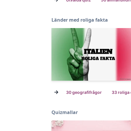
Länder med roliga fakta
→
30 geografifrågor
33 roliga
Quizmallar