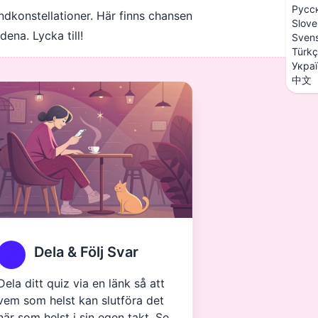
Русс
andkonstellationer. Här finns chansen
Slove
ena. Lycka till!
Sven
Türk
Укра
中文
Dela & Följ Svar
Dela ditt quiz via en länk så att
vem som helst kan slutföra det
när som helst i sin egen takt. Se