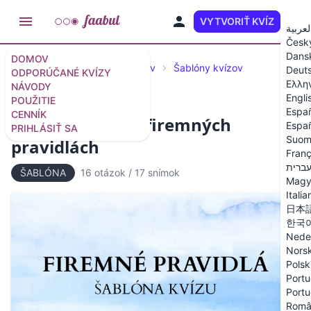
VYTVORIŤ KVÍZ
SK
لعربية
Česk
Dans
DOMOV
Vybrané kvízy a šablóny kvízov
Šablóny kvízov
Deut
ODPORÚČANÉ KVÍZY
Ελλη
NÁVODY
Engli
POUŽITIE
Espa
CENNÍK
Šablóna kvízu o firemných
Españ
PRIHLÁSIŤ SA
Suom
pravidlách
Franç
ברית
ŠABLÓNA
16 otázok
/
17 snímok
Magy
Italia
日本
한국
Nede
Nors
Polsk
Portu
Portu
Româ