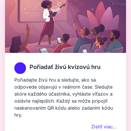
Pořiadať živú kvízovú hru
Pořiadajte živú hru a sledujte, ako sa
odpovede objavujú v reálnom čase. Sledujte
skóre každého účastníka, vyhláste víťazov a
oslávte najlepších. Každý sa môže pripojiť
naskenovaním QR kódu alebo zadaním kódu
hry.
Zistiť viac…