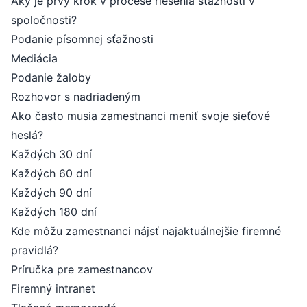
Aký je prvý krok v procese riešenia sťažností v
spoločnosti?
Podanie písomnej sťažnosti
Mediácia
Podanie žaloby
Rozhovor s nadriadeným
Ako často musia zamestnanci meniť svoje sieťové
heslá?
Každých 30 dní
Každých 60 dní
Každých 90 dní
Každých 180 dní
Kde môžu zamestnanci nájsť najaktuálnejšie firemné
pravidlá?
Príručka pre zamestnancov
Firemný intranet