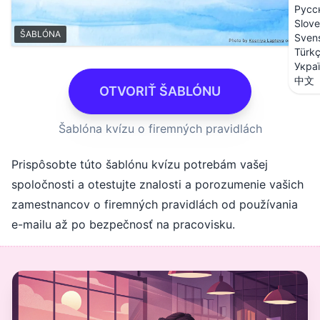
Русс
Slove
ŠABLÓNA
Sven
Türk
Укра
中文
OTVORIŤ ŠABLÓNU
Šablóna kvízu o firemných pravidlách
Prispôsobte túto šablónu kvízu potrebám vašej
spoločnosti a otestujte znalosti a porozumenie vašich
zamestnancov o firemných pravidlách od používania
e-mailu až po bezpečnosť na pracovisku.