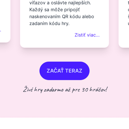
víťazov a oslávte najlepších.
Každý sa môže pripojiť
naskenovaním QR kódu alebo
zadaním kódu hry.
…
Zistiť viac…
ZAČAŤ TERAZ
Živé hry zadarmo až pre 30 hráčov!