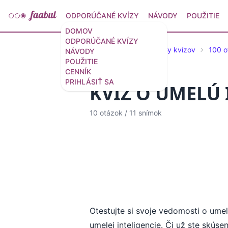
ODPORÚČANÉ KVÍZY
NÁVODY
POUŽITIE
DOMOV
ODPORÚČANÉ KVÍZY
Vybrané kvízy a šablóny kvízov
100 o
NÁVODY
POUŽITIE
CENNÍK
PRIHLÁSIŤ SA
KVÍZ O UMELÚ 
10 otázok
/
11 snímok
Otestujte si svoje vedomosti o umele
umelej inteligencie. Či už ste skúse