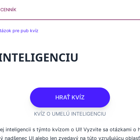
CENNÍK
tázok pre pub kvíz
INTELIGENCIU
HRAŤ KVÍZ
KVÍZ O UMELÚ INTELIGENCIU
j inteligencii s týmto kvízom o UI! Vyzvite sa otázkami o h
ný nadšenec UI alebo len zvedavý na túto vzrušujúcu oblasť,