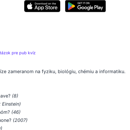
tázok pre pub kvíz
íze zameranom na fyziku, biológiu, chémiu a informatiku.
:
stave?
(8)
 Einstein)
enóm?
(46)
Phone?
(2007)
)