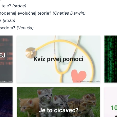
 tele?
(srdce)
modernej evolučnej teórie?
(Charles Darwin)
a?
(koža)
susedom?
(Venuša)