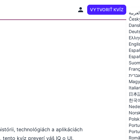
VYTVORIŤ KVÍZ
SK
لعربية
Česk
Dans
Deut
Ελλη
Engli
Espa
Españ
Suom
Franç
ברית
Magy
Italia
日本
한국
Nede
Nors
Polsk
Portu
istórii, technológiách a aplikáciách
Portu
 tento kvíz preverí váš IQ o UI.
Româ