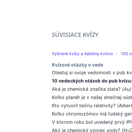
SÚVISIACE KVÍZY
Vybrané kvízy a šablóny kvízov
100 o
Kvízové otázky o vede
Otestuj si svoje vedomosti v pub kv
10 vedeckých otázok do pub kvízu
Aká je chemická značka zlata?
(Au)
Koľko planét je v našej slnečnej sú
Kto vytvoril teóriu relativity?
(Albert
Koľko chromozómov má ľudský g
V ktorom roku bol uvedený prvý i
Aký je chemický vzorec vody?
(H₂O