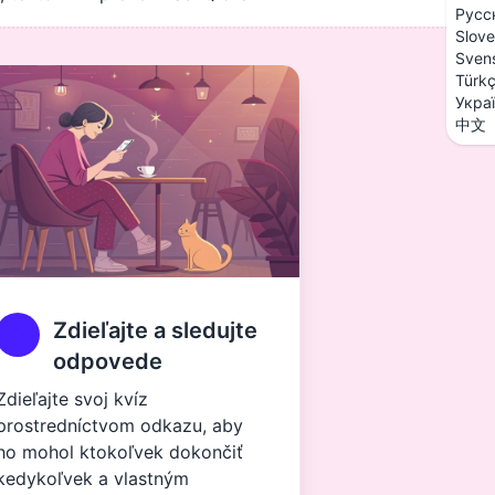
Русс
Slove
Sven
Türk
Укра
中文
Zdieľajte a sledujte
odpovede
Zdieľajte svoj kvíz
prostredníctvom odkazu, aby
ho mohol ktokoľvek dokončiť
kedykoľvek a vlastným