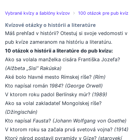
Vybrané kvízy a šablóny kvízov
100 otázok pre pub kvíz
Kvízové otázky o histórii a literatúre
Máš prehľad v histórii? Otestuj si svoje vedomosti v
pub kvíze zameranom na históriu a literatúru.
10 otázok o histórii a literatúre do pub kvízu:
Ako sa volala manželka cisára Františka Jozefa?
(Alžbeta „Sisi“ Rakúska)
Aké bolo hlavné mesto Rímskej ríše?
(Rím)
Kto napísal román
1984
?
(George Orwell)
V ktorom roku padol Berlínsky múr?
(1989)
Ako sa volal zakladateľ Mongolskej ríše?
(Džingischán)
Kto napísal
Fausta
?
(Johann Wolfgang von Goethe)
V ktorom roku sa začala prvá svetová vojna?
(1914)
Ktorý národ postavil pyramídy v Gíze?
(starovekí