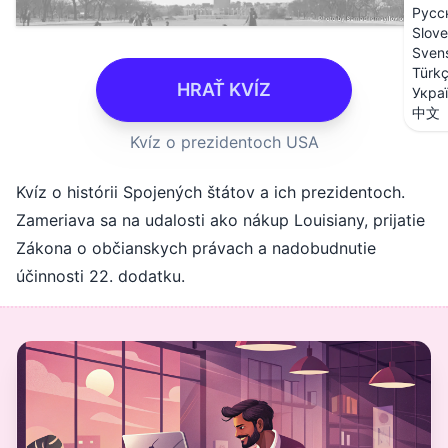
Русс
Slove
Sven
Türk
HRAŤ KVÍZ
Укра
中文
Kvíz o prezidentoch USA
Kvíz o histórii Spojených štátov a ich prezidentoch.
Zameriava sa na udalosti ako nákup Louisiany, prijatie
Zákona o občianskych právach a nadobudnutie
účinnosti 22. dodatku.