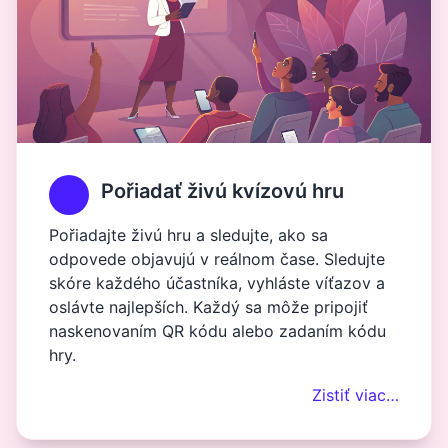
Pořiadať živú kvízovú hru
Pořiadajte živú hru a sledujte, ako sa
odpovede objavujú v reálnom čase. Sledujte
skóre každého účastníka, vyhláste víťazov a
oslávte najlepších. Každý sa môže pripojiť
naskenovaním QR kódu alebo zadaním kódu
hry.
Zistiť viac…