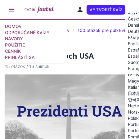
VYTVORIŤ KVÍZ
SK
لعربية
Česk
Dans
DOMOV
Vybrané kvízy a šablóny kvízov
100 otázok pre pub kvíz
Deut
ODPORÚČANÉ KVÍZY
Ελλη
NÁVODY
Engli
POUŽITIE
Espa
CENNÍK
Kvíz o prezidentoch USA
Españ
PRIHLÁSIŤ SA
Suom
15 otázok
/
16 snímok
Franç
ברית
Magy
Italia
日本
한국
Nede
Nors
Polsk
Portu
Portu
Româ