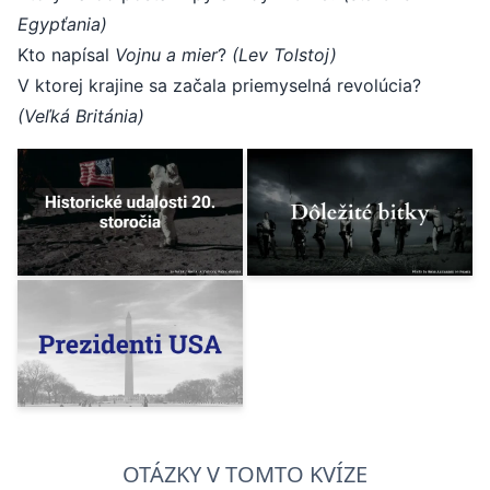
Egypťania)
Kto napísal
Vojnu a mier
?
(Lev Tolstoj)
V ktorej krajine sa začala priemyselná revolúcia?
(Veľká Británia)
OTÁZKY V TOMTO KVÍZE