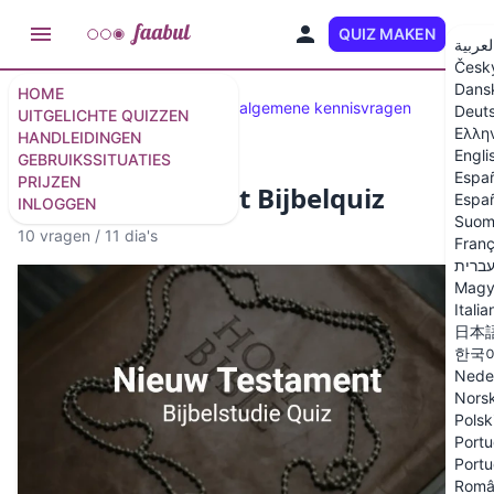
QUIZ MAKEN
NL
لعربية
Česk
Dans
HOME
Geselecteerde Quizzen
50 algemene kennisvragen
Deut
UITGELICHTE QUIZZEN
Ελλη
HANDLEIDINGEN
Engli
GEBRUIKSSITUATIES
Espa
PRIJZEN
Nieuw Testament Bijbelquiz
Españ
INLOGGEN
Suom
10 vragen
/
11 dia's
Franç
ברית
Magy
Italia
日本
한국
Nede
Nors
Polsk
Portu
Portu
Româ