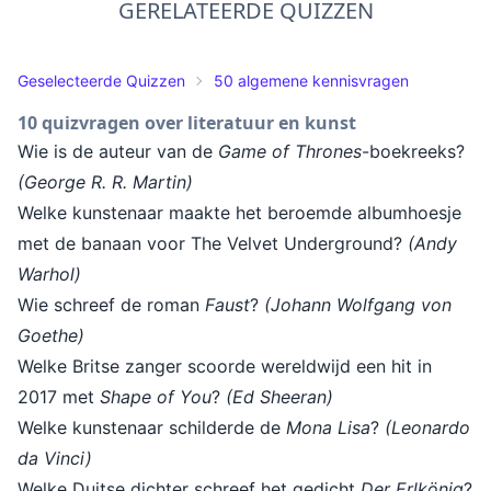
GERELATEERDE QUIZZEN
Geselecteerde Quizzen
50 algemene kennisvragen
10 quizvragen over literatuur en kunst
Wie is de auteur van de
Game of Thrones
-boekreeks?
(George R. R. Martin)
Welke kunstenaar maakte het beroemde albumhoesje
met de banaan voor The Velvet Underground?
(Andy
Warhol)
Wie schreef de roman
Faust
?
(Johann Wolfgang von
Goethe)
Welke Britse zanger scoorde wereldwijd een hit in
2017 met
Shape of You
?
(Ed Sheeran)
Welke kunstenaar schilderde de
Mona Lisa
?
(Leonardo
da Vinci)
Welke Duitse dichter schreef het gedicht
Der Erlkönig
?