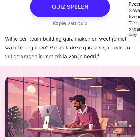
Русс
QUIZ SPELEN
Slove
Sven
Kopie van quiz
Türk
Укра
中文
Wil je een team building quiz maken en weet je niet
waar te beginnen? Gebruik deze quiz als sjabloon en
vul de vragen in met trivia van je bedrijf.