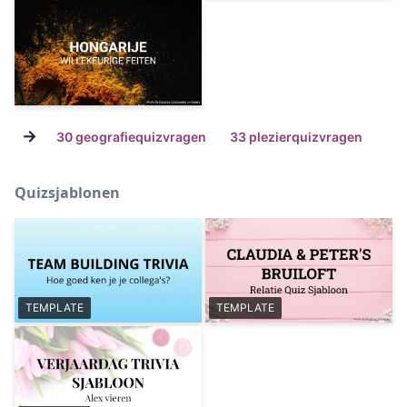
→
30 geografiequizvragen
33 plezierquizvragen
Quizsjablonen
TEMPLATE
TEMPLATE