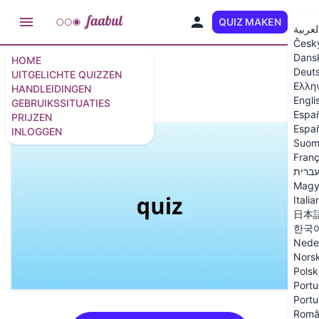
QUIZ MAKEN
NL
لعربية
Česk
Dans
HOME
Deut
Kopie van quiz
UITGELICHTE QUIZZEN
Ελλη
HANDLEIDINGEN
Engli
GEBRUIKSSITUATIES
6 vragen
/
7 dia's
Espa
PRIJZEN
Españ
INLOGGEN
Suom
Franç
ברית
Magy
Italia
日本
한국
Nede
Nors
Polsk
Portu
Portu
Româ