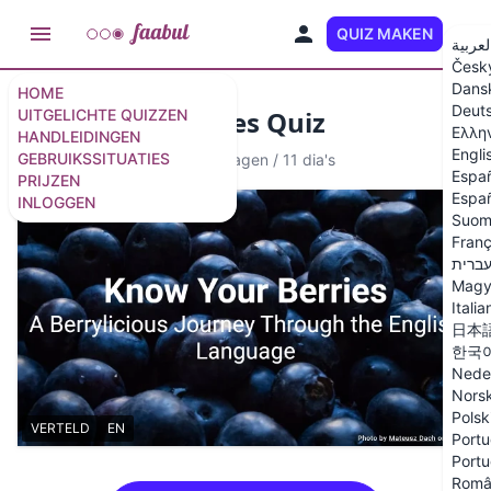
QUIZ MAKEN
NL
لعربية
Česk
Dans
HOME
Deut
Know Your Berries Quiz
UITGELICHTE QUIZZEN
Ελλη
HANDLEIDINGEN
Engli
GEBRUIKSSITUATIES
Quiz met Vertelling
·
10 vragen
/
11 dia's
Espa
PRIJZEN
Españ
INLOGGEN
Suom
Franç
ברית
Magy
Italia
日本
한국
Nede
Nors
Polsk
VERTELD
EN
Portu
Portu
Româ