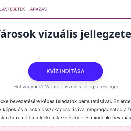
LÁSI ESETEK
ÁRAZÁS
rosok vizuális jellegzet
KVÍZ INDÍTÁSA
Hol vagyunk? Városok vizuális jellegzetességei
ecke bevezetésére képes feladatok bemutatásával. Ez érdek
A képek és a lecke összekapcsolásával megragadhatod a f
rakoztató módja a lecke elkezdésének és mindenki bevonás