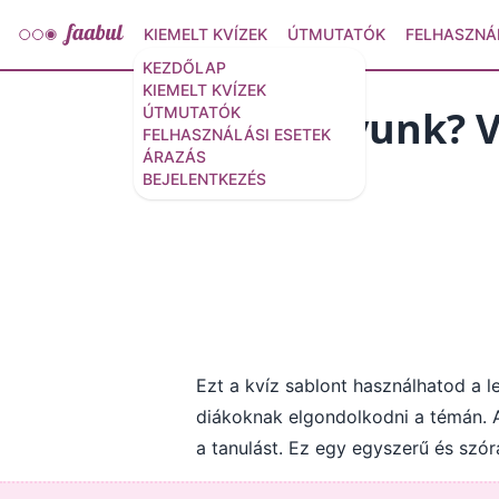
KIEMELT KVÍZEK
ÚTMUTATÓK
FELHASZNÁ
KEZDŐLAP
KIEMELT KVÍZEK
Hol vagyunk? Vá
ÚTMUTATÓK
FELHASZNÁLÁSI ESETEK
ÁRAZÁS
29 kérdés
/
30 diák
BEJELENTKEZÉS
Ezt a kvíz sablont használhatod a l
diákoknak elgondolkodni a témán. 
a tanulást. Ez egy egyszerű és szó