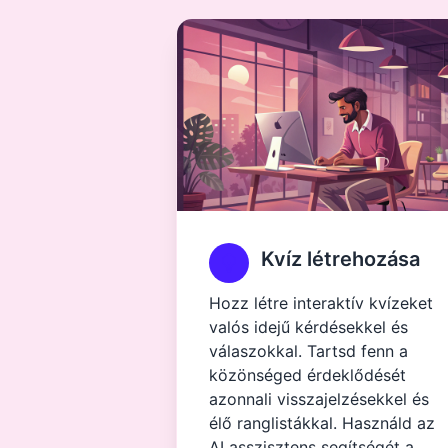
Kvíz létrehozása
Hozz létre interaktív kvízeket
valós idejű kérdésekkel és
válaszokkal. Tartsd fenn a
közönséged érdeklődését
azonnali visszajelzésekkel és
élő ranglistákkal. Használd az
AI asszisztens segítségét a