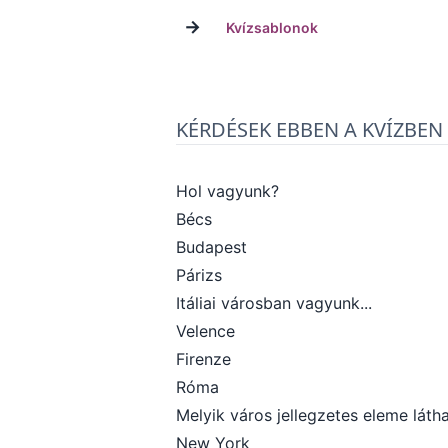
→
Kvízsablonok
KÉRDÉSEK EBBEN A KVÍZBEN
Hol vagyunk?
Bécs
Budapest
Párizs
Itáliai városban vagyunk...
Velence
Firenze
Róma
Melyik város jellegzetes eleme láth
New York