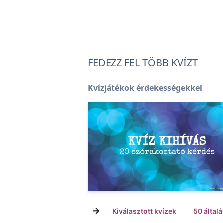
FEDEZZ FEL TÖBB KVÍZT
Kvízjátékok érdekességekkel
→
Kiválasztott kvízek
50 által