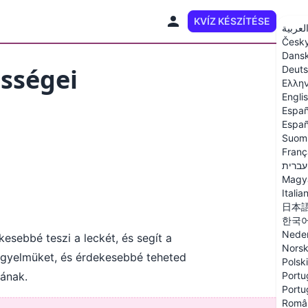
KVÍZ KÉSZÍTÉSE
HU
لعربية
Česk
Dans
ességei
Deut
Ελλη
Engli
Españ
Españ
Suom
Franç
עברית
Magy
Italia
日本
한국
Neder
esebbé teszi a leckét, és segít a
Nors
igyelmüket, és érdekesebbé teheted
Polski
ának.
Portu
Portu
Româ