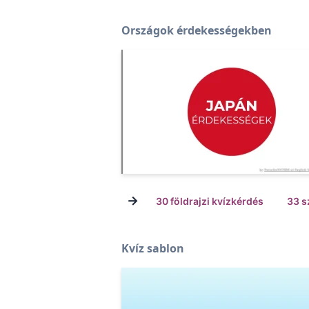
Országok érdekességekben
→
30 földrajzi kvízkérdés
33 s
Kvíz sablon