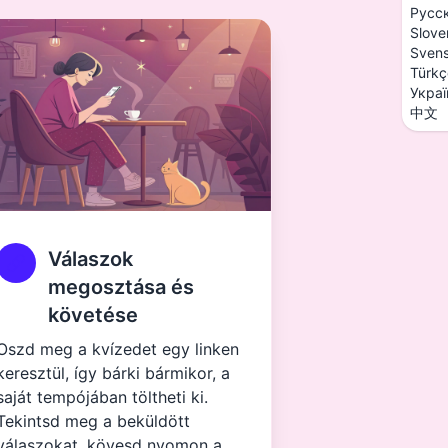
Русс
Slove
Sven
Türkç
Украї
中文
Válaszok
megosztása és
követése
Oszd meg a kvízedet egy linken
keresztül, így bárki bármikor, a
saját tempójában töltheti ki.
Tekintsd meg a beküldött
válaszokat, kövesd nyomon a