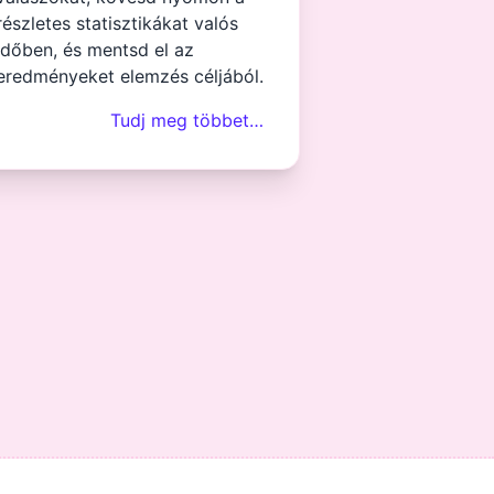
részletes statisztikákat valós
időben, és mentsd el az
eredményeket elemzés céljából.
Tudj meg többet…