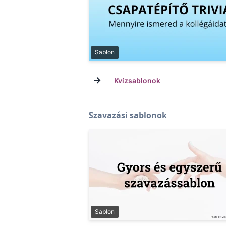
Sablon
→
Kvízsablonok
Szavazási sablonok
Sablon