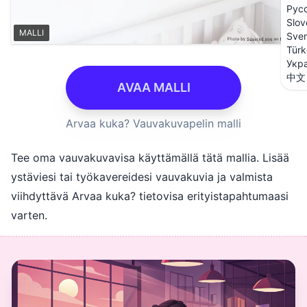
Рус
Slov
MALLI
Sve
Türk
Укр
中文
AVAA MALLI
Arvaa kuka? Vauvakuvapelin malli
Tee oma vauvakuvavisa käyttämällä tätä mallia. Lisää
ystäviesi tai työkavereidesi vauvakuvia ja valmista
viihdyttävä Arvaa kuka? tietovisa erityistapahtumaasi
varten.