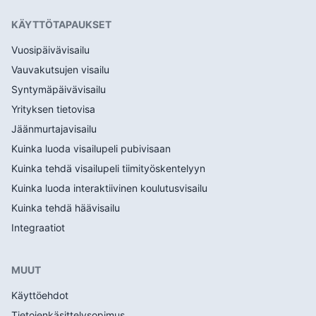
KÄYTTÖTAPAUKSET
Vuosipäivävisailu
Vauvakutsujen visailu
Syntymäpäivävisailu
Yrityksen tietovisa
Jäänmurtajavisailu
Kuinka luoda visailupeli pubivisaan
Kuinka tehdä visailupeli tiimityöskentelyyn
Kuinka luoda interaktiivinen koulutusvisailu
Kuinka tehdä häävisailu
Integraatiot
MUUT
Käyttöehdot
Tietojenkäsittelysopimus