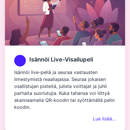
Isännöi Live-Visailupeli
Isännöi live-peliä ja seuraa vastausten
ilmestymistä reaaliajassa. Seuraa jokaisen
osallistujan pisteitä, julista voittajat ja juhli
parhaita suoriutujia. Kuka tahansa voi liittyä
skannaamalla QR-koodin tai syöttämällä pelin
koodin.
Lue lisää…