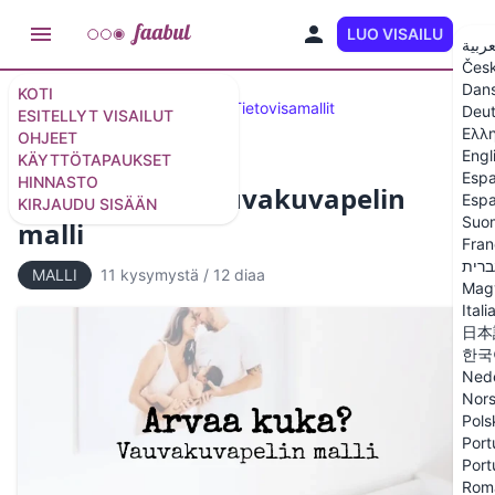
LUO VISAILU
FI
عربية
Čes
Dan
KOTI
Suositeltavat tietokilpailut
Tietovisamallit
Deu
ESITELLYT VISAILUT
Ελλ
OHJEET
Engl
KÄYTTÖTAPAUKSET
Espa
HINNASTO
Arvaa kuka? Vauvakuvapelin
Espa
KIRJAUDU SISÄÄN
Suo
malli
Fran
ברית
MALLI
11 kysymystä
/
12 diaa
Mag
Itali
日本
한국
Ned
Nor
Pols
Port
Port
Rom