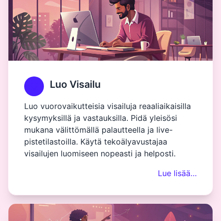
Luo Visailu
Luo vuorovaikutteisia visailuja reaaliaikaisilla
kysymyksillä ja vastauksilla. Pidä yleisösi
mukana välittömällä palautteella ja live-
pistetilastoilla. Käytä tekoälyavustajaa
visailujen luomiseen nopeasti ja helposti.
Lue lisää…