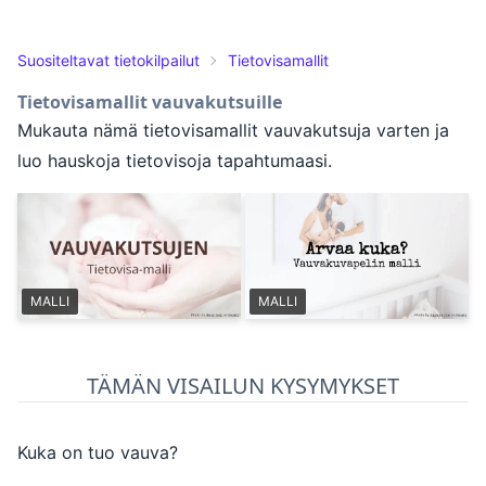
Suositeltavat tietokilpailut
Tietovisamallit
Tietovisamallit vauvakutsuille
Mukauta nämä tietovisamallit vauvakutsuja varten ja
luo hauskoja tietovisoja tapahtumaasi.
MALLI
MALLI
TÄMÄN VISAILUN KYSYMYKSET
Kuka on tuo vauva?