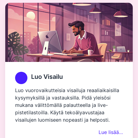
Luo Visailu
Luo vuorovaikutteisia visailuja reaaliaikaisilla
kysymyksillä ja vastauksilla. Pidä yleisösi
mukana välittömällä palautteella ja live-
pistetilastoilla. Käytä tekoälyavustajaa
visailujen luomiseen nopeasti ja helposti.
Lue lisää…