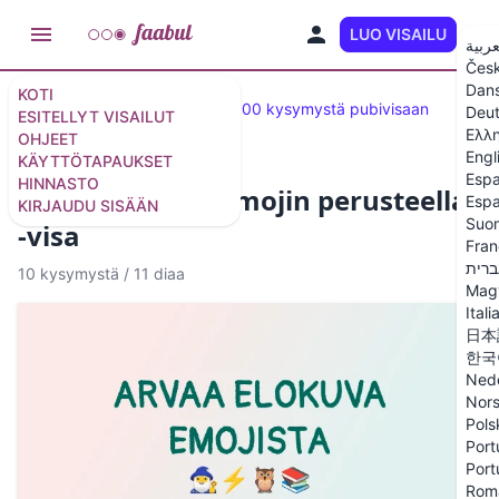
LUO VISAILU
FI
عربية
Čes
Dan
KOTI
Suositeltavat tietokilpailut
100 kysymystä pubivisaan
Deu
ESITELLYT VISAILUT
Ελλ
OHJEET
Engl
KÄYTTÖTAPAUKSET
Espa
HINNASTO
Arvaa elokuva emojin perusteella
Espa
KIRJAUDU SISÄÄN
Suo
-visa
Fran
ברית
10 kysymystä
/
11 diaa
Mag
Itali
日本
한국
Ned
Nor
Pols
Port
Port
Rom