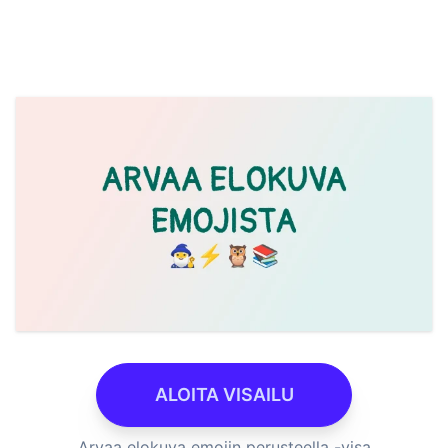
ALOITA VISAILU
Arvaa elokuva emojin perusteella -visa