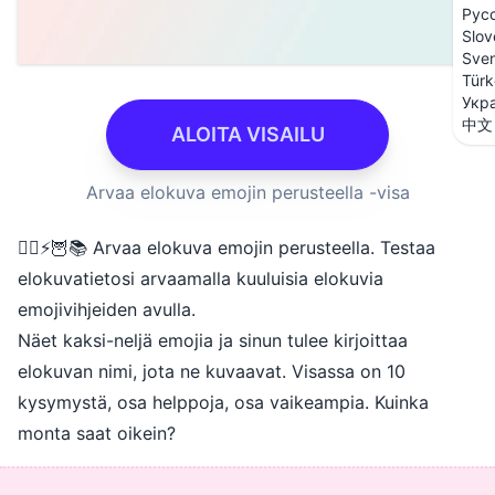
Рус
Slov
Sve
Türk
Укр
中文
ALOITA VISAILU
Arvaa elokuva emojin perusteella -visa
🧙‍♂️⚡🦉📚 Arvaa elokuva emojin perusteella. Testaa
elokuvatietosi arvaamalla kuuluisia elokuvia
emojivihjeiden avulla.
Näet kaksi-neljä emojia ja sinun tulee kirjoittaa
elokuvan nimi, jota ne kuvaavat. Visassa on 10
kysymystä, osa helppoja, osa vaikeampia. Kuinka
monta saat oikein?