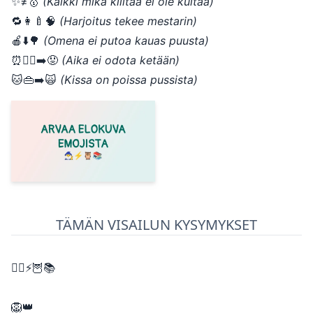
✨≠🥇
(Kaikki mikä kiiltää ei ole kultaa)
🔁👩‍🍼🧠
(Harjoitus tekee mestarin)
🍎⬇️🌳
(Omena ei putoa kauas puusta)
⏰🚶‍♂️➡️😟
(Aika ei odota ketään)
🐱👜➡️🙀
(Kissa on poissa pussista)
TÄMÄN VISAILUN KYSYMYKSET
🧙‍♂️⚡🦉📚
🦁👑