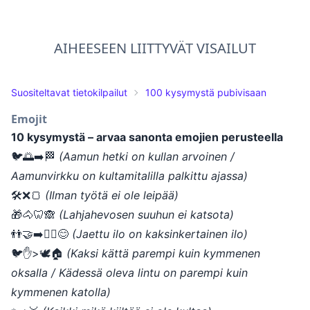
AIHEESEEN LIITTYVÄT VISAILUT
Suositeltavat tietokilpailut
100 kysymystä pubivisaan
Emojit
10 kysymystä – arvaa sanonta emojien perusteella
🐦🌅➡️🏁
(Aamun hetki on kullan arvoinen /
Aamunvirkku on kultamitalilla palkittu ajassa)
🛠️❌🍞
(Ilman työtä ei ole leipää)
🎁🐴🦷🙈
(Lahjahevosen suuhun ei katsota)
👬🤝➡️🧍‍♀️😊
(Jaettu ilo on kaksinkertainen ilo)
🐦✋>🕊️🏠
(Kaksi kättä parempi kuin kymmenen
oksalla / Kädessä oleva lintu on parempi kuin
kymmenen katolla)