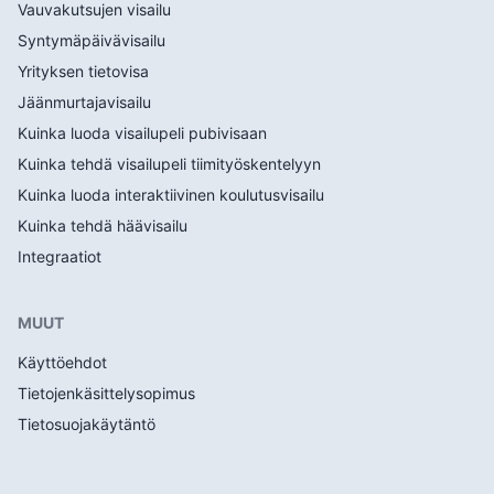
Vauvakutsujen visailu
Syntymäpäivävisailu
Yrityksen tietovisa
Jäänmurtajavisailu
Kuinka luoda visailupeli pubivisaan
Kuinka tehdä visailupeli tiimityöskentelyyn
Kuinka luoda interaktiivinen koulutusvisailu
Kuinka tehdä häävisailu
Integraatiot
MUUT
Käyttöehdot
Tietojenkäsittelysopimus
Tietosuojakäytäntö