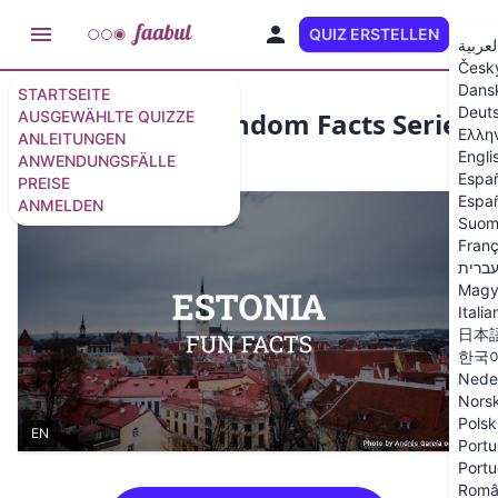
QUIZ ERSTELLEN
DE
لعربية
Česk
Dans
STARTSEITE
Deut
Estonia Quiz (Random Facts Series)
AUSGEWÄHLTE QUIZZE
Ελλη
ANLEITUNGEN
Engli
ANWENDUNGSFÄLLE
10 Fragen
/
16 Folien
Espa
PREISE
Españ
ANMELDEN
Suom
Franç
ברית
Magy
Italia
日本
한국
Nede
Nors
Polsk
EN
Portu
Portu
Româ