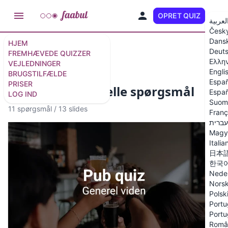
OPRET QUIZ
DA
لعربية
Česk
Dans
HJEM
Udvalgte quizzer
Deut
FREMHÆVEDE QUIZZER
Ελλη
VEJLEDNINGER
Engli
BRUGSTILFÆLDE
Españ
PRISER
Pub quiz - generelle spørgsmål
Españ
LOG IND
Suom
11 spørgsmål
/
13 slides
Franç
עברית
Magy
Italia
日本
한국
Nede
Nors
Polsk
Portu
Portu
Româ