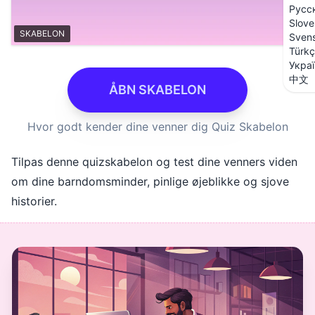
Русс
Slove
SKABELON
Sven
Türk
Укра
中文
ÅBN SKABELON
Hvor godt kender dine venner dig Quiz Skabelon
Tilpas denne quizskabelon og test dine venners viden
om dine barndomsminder, pinlige øjeblikke og sjove
historier.