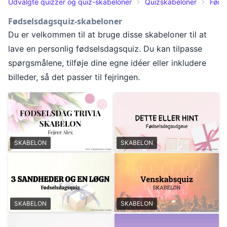
Udvalgte quizzer og quiz-skabeloner
Quizskabeloner
Føds
Fødselsdagsquiz-skabeloner
Du er velkommen til at bruge disse skabeloner til at
lave en personlig fødselsdagsquiz. Du kan tilpasse
spørgsmålene, tilføje dine egne idéer eller inkludere
billeder, så det passer til fejringen.
SKABELON
SKABELON
SKABELON
SKABELON