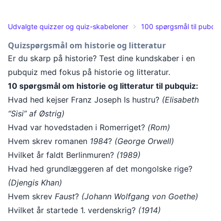
Udvalgte quizzer og quiz-skabeloner
100 spørgsmål til pubqu
Quizspørgsmål om historie og litteratur
Er du skarp på historie? Test dine kundskaber i en
pubquiz med fokus på historie og litteratur.
10 spørgsmål om historie og litteratur til pubquiz:
Hvad hed kejser Franz Joseph Is hustru?
(Elisabeth
“Sisi” af Østrig)
Hvad var hovedstaden i Romerriget?
(Rom)
Hvem skrev romanen
1984
?
(George Orwell)
Hvilket år faldt Berlinmuren?
(1989)
Hvad hed grundlæggeren af det mongolske rige?
(Djengis Khan)
Hvem skrev
Faust
?
(Johann Wolfgang von Goethe)
Hvilket år startede 1. verdenskrig?
(1914)