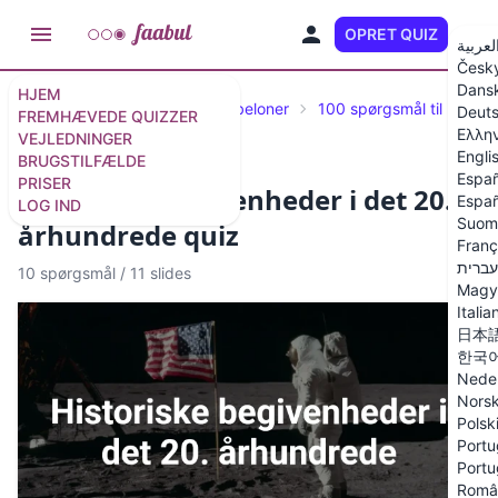
OPRET QUIZ
DA
لعربية
Česk
Dans
HJEM
Udvalgte quizzer og quiz-skabeloner
100 spørgsmål til pubqu
Deut
FREMHÆVEDE QUIZZER
Ελλη
VEJLEDNINGER
Engli
BRUGSTILFÆLDE
Españ
PRISER
Historiske begivenheder i det 20.
Españ
LOG IND
Suom
århundrede quiz
Franç
עברית
10 spørgsmål
/
11 slides
Magy
Italia
日本
한국
Nede
Nors
Polsk
Portu
Portu
Româ