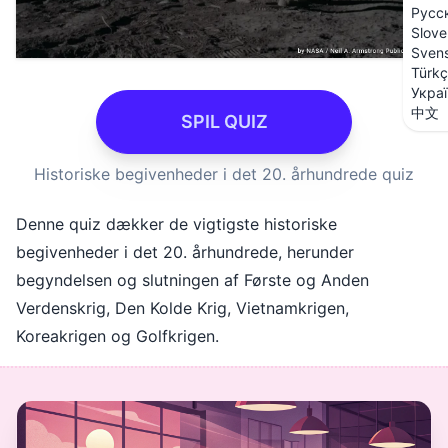
Русс
Slove
Sven
Türk
Укра
中文
SPIL QUIZ
Historiske begivenheder i det 20. århundrede quiz
Denne quiz dækker de vigtigste historiske
begivenheder i det 20. århundrede, herunder
begyndelsen og slutningen af Første og Anden
Verdenskrig, Den Kolde Krig, Vietnamkrigen,
Koreakrigen og Golfkrigen.