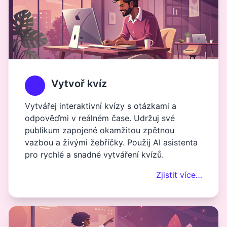
Vytvoř kvíz
Vytvářej interaktivní kvízy s otázkami a
odpověďmi v reálném čase. Udržuj své
publikum zapojené okamžitou zpětnou
vazbou a živými žebříčky. Použij AI asistenta
pro rychlé a snadné vytváření kvízů.
Zjistit více…