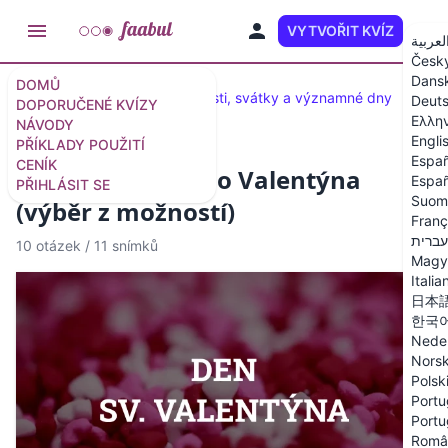
VYTVOŘIT KVÍZ
CS
لعربية
Česk
Dans
DOMŮ
Katalog kvízů
Kvízy: Události, svátky a významné dny
Deut
DOPORUČENÉ KVÍZY
Ελλη
NÁVODY
Engli
PŘÍKLADY POUŽITÍ
Españ
CENÍK
Kvíz o dni svatého Valentýna
Españ
PŘIHLÁSIT SE
Suom
(výběr z možností)
Franç
עברית
10 otázek
/
11 snímků
Magy
Italia
日本
한국
Nede
Nors
Polsk
Portu
Portu
Româ