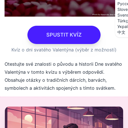
Русс
Slove
Sven
Türk
Укра
中文
SPUSTIT KVÍZ
Kvíz o dni svatého Valentýna (výběr z možností)
Otestujte své znalosti o původu a historii Dne svatého
Valentýna v tomto kvízu s výběrem odpovědí.
Obsahuje otázky o tradičních dárcích, barvách,
symbolech a aktivitách spojených s tímto svátkem.