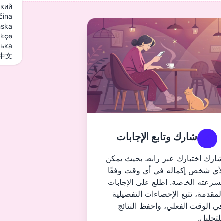
ский
čina
nska
rkçe
ська
中文
شارك وتابع الإجابات
ارك اختبارك عبر رابط بحيث يمكن
أي شخص إكماله في أي وقت وفقًا
سرعته الخاصة. اطلع على الإجابات
لمقدمة، تتبع الإحصاءات التفصيلية
ي الوقت الفعلي، واحفظ النتائج
لتحليل.