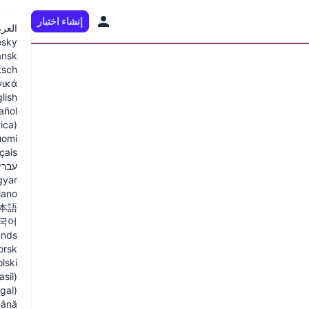
إنشاء اختبار
AR
العرب
esky
ansk
tsch
νικά
lish
añol
ica)
uomi
çais
עברי
yar
liano
本語
국어
ands
orsk
lski
sil)
gal)
ână