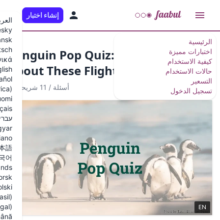
إنشاء اختبار
AR
العربية
Česky
Dansk
Deutsch
Penguin Pop Quiz: 10 
Ελληνικά
About These Flightless
English
Español
10 أسئلة
/
11 شريحة
Español (Latinoamérica)
Suomi
Français
עברית
Magyar
Italiano
日本語
한국어
Nederlands
Norsk
Polski
Português (Brasil)
Português (Portugal)
Română