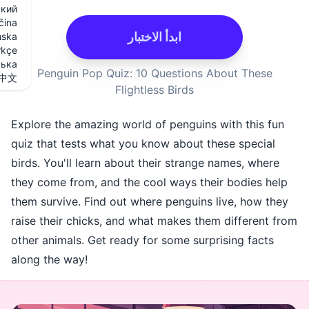
Русский
Slovenčina
ابدأ الاختبار
Svenska
Türkçe
Українська
Penguin Pop Quiz: 10 Questio
中文
Flightless Birds
Explore the amazing world of pengu
quiz that tests what you know abou
birds. You'll learn about their str
they come from, and the cool ways 
them survive. Find out where pengu
raise their chicks, and what makes 
other animals. Get ready for some s
along the way!