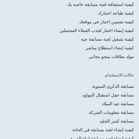
قة خاصة بك
وقعك
عملاء المحتملين
حية
ر
لود
ي الحانة
ناء الفريق