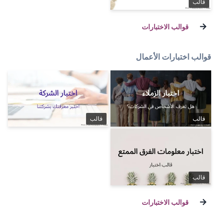
ل
قالب