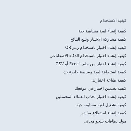
ية
 النتائج
 رمز QR
ام الذكاء الاصطناعي
CSV
قة خاصة بك
وقعك
عملاء المحتملين
حية
ر