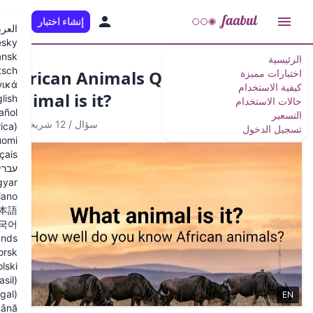
إنشاء اختبار
AR
العربية
Česky
Dansk
Deutsch
African Animals Quiz:
Ελληνικά
animal is it?
English
Español
11 سؤال
/
12 شريحة
Español (Latinoamérica)
Suomi
Français
עברית
Magyar
Italiano
日本語
한국어
Nederlands
Norsk
Polski
Português (Brasil)
Português (Portugal)
Română