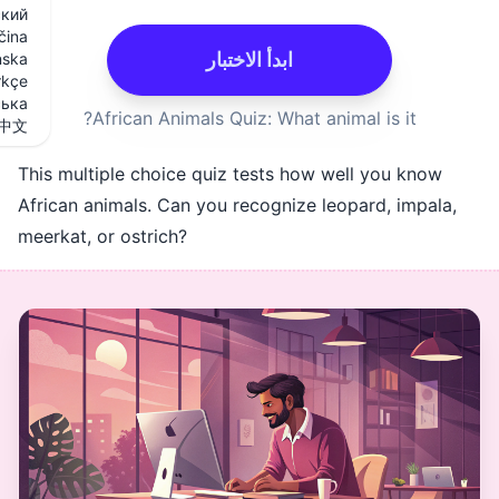
Русский
Slovenčina
ابدأ الاختبار
Svenska
Türkçe
Українська
African Animals Quiz: What 
中文
This multiple choice quiz tests ho
African animals. Can you recognize
meerkat, or ostrich?