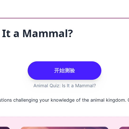
s It a Mammal?
开始测验
Animal Quiz: Is It a Mammal?
estions challenging your knowledge of the animal kingdom