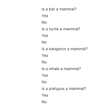
Is a bat a mammal?
Yes
No
Is a turtle a mammal?
Yes
No
Is a kangaroo a mammal?
Yes
No
Is a whale a mammal?
Yes
No
Is a platypus a mammal?
Yes
No