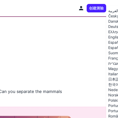
创建测验
ZH
لعربية
Česk
Dans
Deut
Ελλη
Engli
Españ
Españ
Suom
Franç
עברית
Magy
Italia
日本
한국
Nede
. Can you separate the mammals
Nors
Polsk
Portu
Portu
Româ