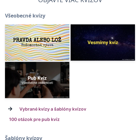
Všeobecné kvízy
→
Vybrané kvízy a šablóny kvízov
100 otázok pre pub kvíz
Šablóny kvízov