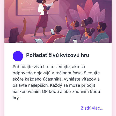
Pořiadať živú kvízovú hru
Pořiadajte živú hru a sledujte, ako sa
odpovede objavujú v reálnom čase. Sledujte
skóre každého účastníka, vyhláste víťazov a
oslávte najlepších. Každý sa môže pripojiť
naskenovaním QR kódu alebo zadaním kódu
hry.
Zistiť viac…