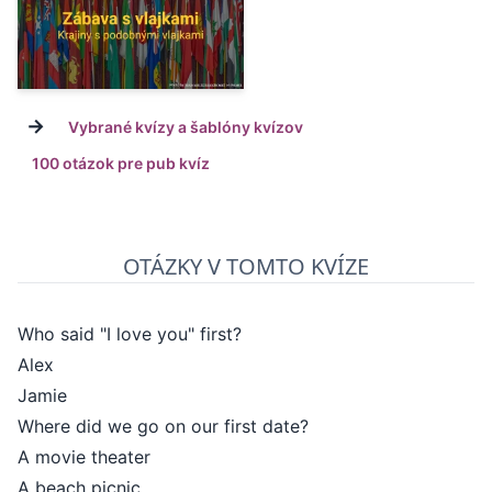
→
Vybrané kvízy a šablóny kvízov
100 otázok pre pub kvíz
OTÁZKY V TOMTO KVÍZE
Who said "I love you" first?
Alex
Jamie
Where did we go on our first date?
A movie theater
A beach picnic