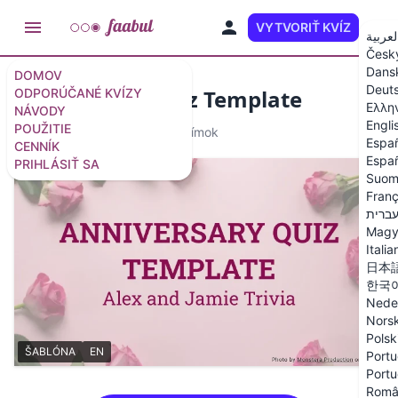
VYTVORIŤ KVÍZ
SK
لعربية
Česk
Dans
DOMOV
Deut
Anniversary Quiz Template
ODPORÚČANÉ KVÍZY
Ελλη
NÁVODY
Engli
POUŽITIE
ŠABLÓNA
5 otázok
/
6 snímok
Espa
CENNÍK
Españ
PRIHLÁSIŤ SA
Suom
Franç
ברית
Magy
Italia
日本
한국
Nede
Nors
Polsk
ŠABLÓNA
EN
Portu
Portu
Româ