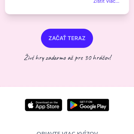
Zistiť viac…
ZAČAŤ TERAZ
Živé hry zadarmo až pre 30 hráčov!
OBJAVTE VIAC KVÍZOV