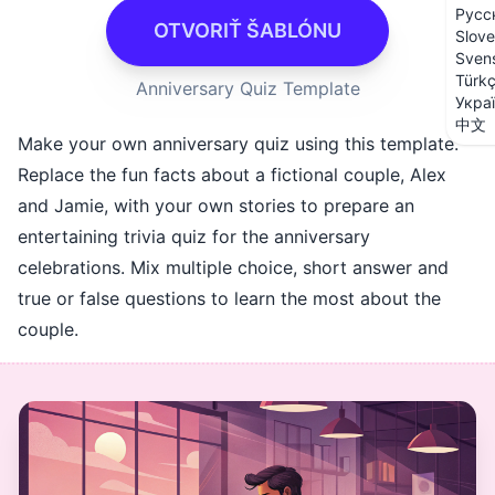
Русс
OTVORIŤ ŠABLÓNU
Slove
Sven
Türk
Anniversary Quiz Template
Укра
中文
Make your own anniversary quiz using this template.
Replace the fun facts about a fictional couple, Alex
and Jamie, with your own stories to prepare an
entertaining trivia quiz for the anniversary
celebrations. Mix multiple choice, short answer and
true or false questions to learn the most about the
couple.