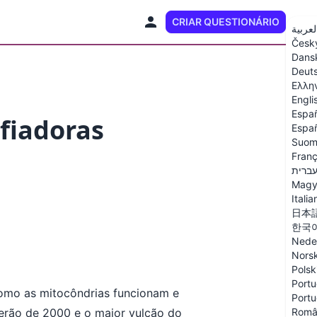
CRIAR QUESTIONÁRIO
PT
لعربية
Česk
Dans
Deut
Ελλη
Engli
Espa
fiadoras
Españ
Suom
Franç
ברית
Magy
Italia
日本
한국
Nede
Nors
Polsk
Portu
como as mitocôndrias funcionam e
Portu
Verão de 2000 e o maior vulcão do
Româ