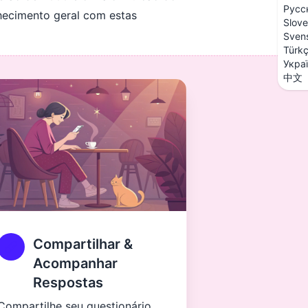
Русс
nhecimento geral com estas
Slove
Sven
Türk
Укра
中文
Compartilhar &
Acompanhar
Respostas
Compartilhe seu questionário