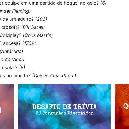
or equipe em uma partida de hóquei no gelo?
(6)
ander Fleming)
o de um adulto?
(206)
icrosoft?
(Bill Gates)
 Coldplay?
(Chris Martin)
Francesa?
(1789)
(Antártida)
o da Vinci)
ma solar?
(8)
ivos no mundo?
(Chinês / mandarim)