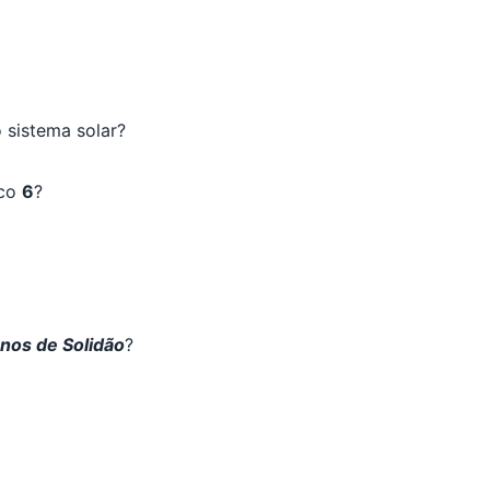
 sistema solar?
ico
6
?
os de Solidão
?