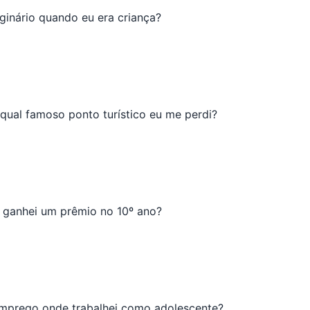
inário quando eu era criança?
 qual famoso ponto turístico eu me perdi?
al ganhei um prêmio no 10º ano?
emprego onde trabalhei como adolescente?