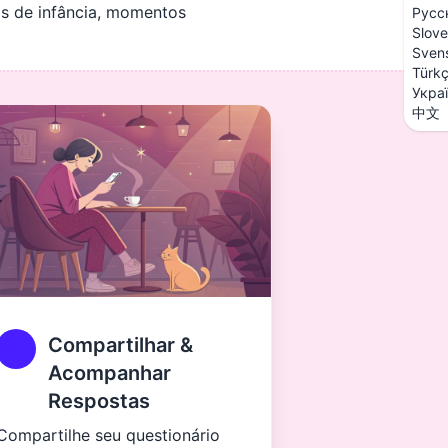
s de infância, momentos
Русс
Slove
Sven
Türk
Укра
中文
Compartilhar &
Acompanhar
Respostas
Compartilhe seu questionário