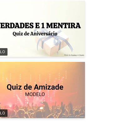
LO
LO