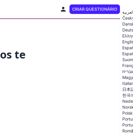
CRIAR QUESTIONÁRIO
PT
لعربية
Česk
Dans
Deut
Ελλη
Engli
Espa
os te
Españ
Suom
Franç
ברית
Magy
Italia
日本
한국
Nede
Nors
Polsk
Portu
Portu
Româ