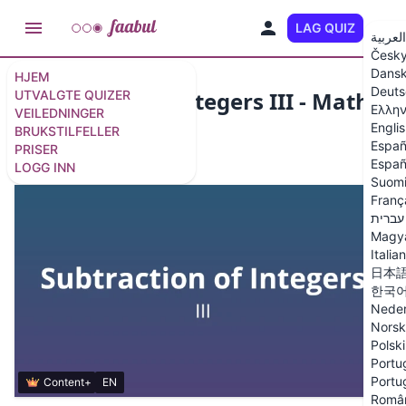
LAG QUIZ
NO
العربية
Česk
Dans
HJEM
Deuts
Subtraction of integers III - Math
UTVALGTE QUIZER
Ελλην
VEILEDNINGER
Quiz
Engli
BRUKSTILFELLER
Españ
PRISER
15 spørsmål
/
16 lysbilder
Españ
LOGG INN
Suom
Franç
עברית
Magy
Italia
日本
한국
Neder
Norsk
Polski
Portug
Portu
Content+
EN
Româ