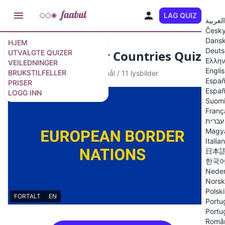
LAG QUIZ
NO
العربية
Česk
Dans
HJEM
Deuts
European Border Countries Quiz
UTVALGTE QUIZER
Ελλην
VEILEDNINGER
Engli
BRUKSTILFELLER
Fortalt quiz
·
Ingen spørsmål
/
11 lysbilder
Españ
PRISER
Españ
LOGG INN
Suom
Franç
עברית
Magy
Italia
日本
한국
Neder
Norsk
Polski
FORTALT
EN
Portug
Portu
Româ