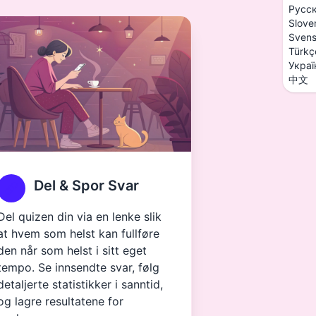
Русс
Slove
Sven
Türkç
Украї
中文
Del & Spor Svar
Del quizen din via en lenke slik
at hvem som helst kan fullføre
den når som helst i sitt eget
tempo. Se innsendte svar, følg
detaljerte statistikker i sanntid,
og lagre resultatene for