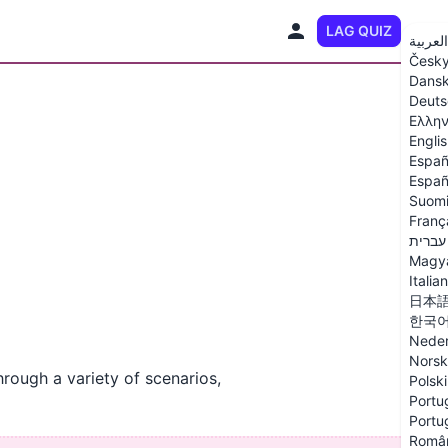
LAG QUIZ
NO
العربية
Česk
Dans
Deuts
Ελλην
Engli
Españ
Españ
Suom
Franç
עברית
Magy
Italia
日本
한국
Neder
Norsk
hrough a variety of scenarios,
Polski
Portug
Portu
Româ