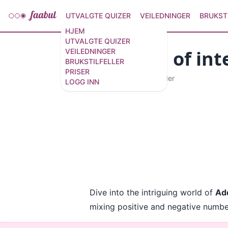
UTVALGTE QUIZER
VEILEDNINGER
BRUKST
HJEM
UTVALGTE QUIZER
Addition of int
VEILEDNINGER
BRUKSTILFELLER
PRISER
15 spørsmål
/
16 lysbilder
LOGG INN
Dive into the intriguing world of
Add
mixing positive and negative number