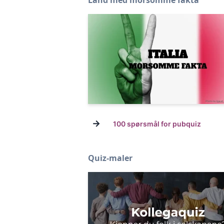
Land med morsomme fakta
→
100 spørsmål for pubquiz
Quiz-maler