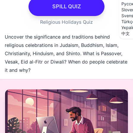
Русс
SPILL QUIZ
Slove
Sven
Religious Holidays Quiz
Türkç
Украї
中文
Uncover the significance and traditions behind
religious celebrations in Judaism, Buddhism, Islam,
Christianity, Hinduism, and Shinto. What is Passover,
Vesak, Eid al-Fitr or Diwali? When do people celebrate
it and why?