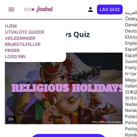
LAG QUIZ
NO
العربية
Česk
Dans
HJEM
Deuts
Religious Holidays Quiz
UTVALGTE QUIZER
Ελλην
VEILEDNINGER
Engli
BRUKSTILFELLER
10 spørsmål
/
16 lysbilder
Españ
PRISER
Españ
LOGG INN
Suom
Franç
עברית
Magy
Italia
日本
한국
Neder
Norsk
Polski
EN
Portug
Portu
Româ